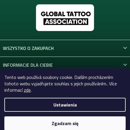
WSZYSTKO O ZAKUPACH
INFORMACJE DLA CIEBIE
Tento web používá soubory cookie. Dalším procházením
KONTAKT
tohoto webu vyjadřujete souhlas s jejich používáním.. Více
informací
zde
.
Ustawienia
Copyright 2026
Celtic-Supply.pl | Wszystko do tatuaży i
makijażu permanentnego
. Wszystkie prawa zastrzeżone.
Zgadzam się