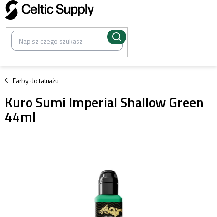
Przejść
do
treści
/
Farby do tatuażu
Kuro Sumi Imperial Shallow Green
44ml