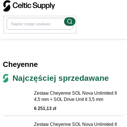
Przejść
do
treści
/
Maszynki do tatuażu
Cheyenne
Najczęściej sprzedawane
Zestaw Cheyenne SOL Nova Unlimited II
4,5 mm + SOL Drive Unit II 3,5 mm
6 251,13 zł
Zestaw Cheyenne SOL Nova Unlimited II