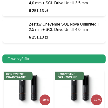
4,0 mm + SOL Drive Unit II 3,5 mm
6 251,13 zł
Zestaw Cheyenne SOL Nova Unlimited II
2,5 mm + SOL Drive Unit II 4,0 mm
6 251,13 zł
Otworzyć filtr
L
KORZYSTNE
KORZYSTNE
i
OPAKOWANIE
OPAKOWANIE
s
t
a
p
–10 %
–10 %
r
o