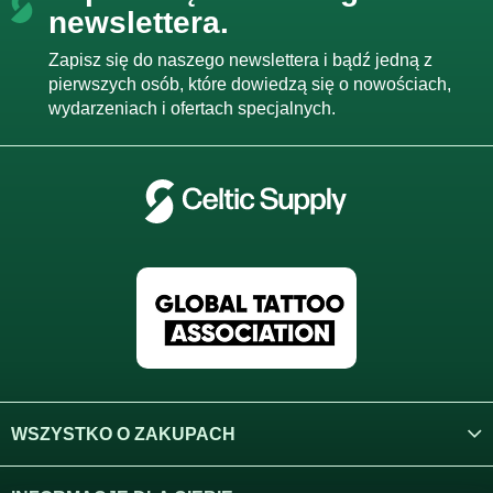
j
o
l
newslettera.
a
k
p
i
k
Zapisz się do naszego newslettera i bądź jedną z
l
a
pierwszych osób, które dowiedzą się o nowościach,
i
wydarzeniach i ofertach specjalnych.
s
t
y
WSZYSTKO O ZAKUPACH