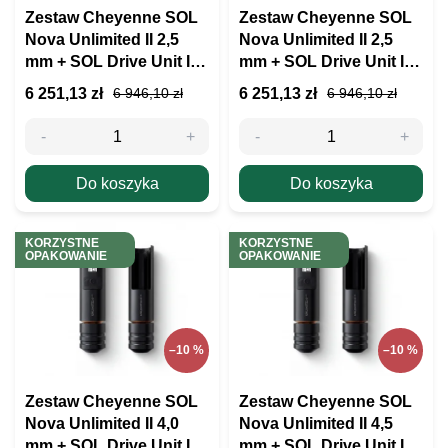
d
Zestaw Cheyenne SOL
Zestaw Cheyenne SOL
u
Nova Unlimited II 2,5
Nova Unlimited II 2,5
k
mm + SOL Drive Unit II
mm + SOL Drive Unit II
t
3,5 mm
4,0 mm
6 251,13 zł
6 251,13 zł
6 946,10 zł
6 946,10 zł
ó
w
Do koszyka
Do koszyka
KORZYSTNE
KORZYSTNE
OPAKOWANIE
OPAKOWANIE
–10 %
–10 %
Zestaw Cheyenne SOL
Zestaw Cheyenne SOL
Nova Unlimited II 4,0
Nova Unlimited II 4,5
mm + SOL Drive Unit II
mm + SOL Drive Unit II