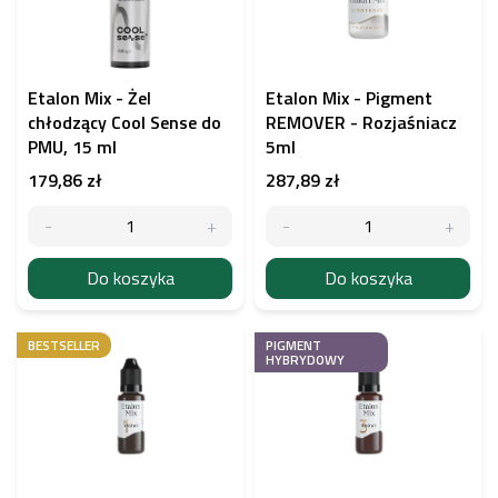
a
p
r
o
d
Etalon Mix - Żel
Etalon Mix - Pigment
u
chłodzący Cool Sense do
REMOVER - Rozjaśniacz
k
PMU, 15 ml
5ml
t
179,86 zł
287,89 zł
ó
w
Do koszyka
Do koszyka
BESTSELLER
PIGMENT
HYBRYDOWY