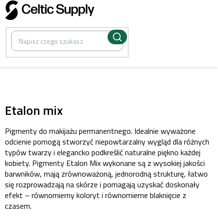
Przejść
do
treści
/
Pigmenty PMU zatwierdzone przez UE
Etalon mix
Pigmenty do makijażu permanentnego. Idealnie wyważone
odcienie pomogą stworzyć niepowtarzalny wygląd dla różnych
typów twarzy i elegancko podkreślić naturalne piękno każdej
kobiety. Pigmenty Etalon Mix wykonane są z wysokiej jakości
barwników, mają zrównoważoną, jednorodną strukturę, łatwo
się rozprowadzają na skórze i pomagają uzyskać doskonały
efekt – równomierny koloryt i równomierne blaknięcie z
czasem.