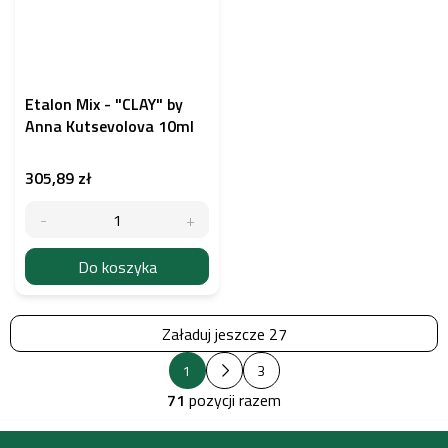
Etalon Mix - "CLAY" by
Anna Kutsevolova 10ml
305,89 zł
Do koszyka
Załaduj jeszcze 27
P
K
1
3
a
o
g
71
pozycji razem
n
i
t
n
S
a
r