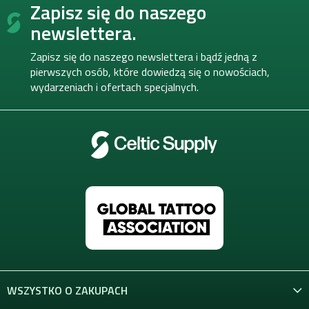
Zapisz się do naszego
t
c
o
j
o
l
newslettera.
a
k
p
i
k
Zapisz się do naszego newslettera i bądź jedną z
l
a
pierwszych osób, które dowiedzą się o nowościach,
i
wydarzeniach i ofertach specjalnych.
s
t
y
WSZYSTKO O ZAKUPACH