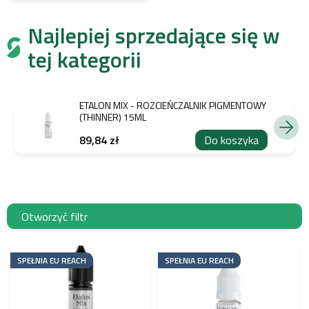
Najlepiej sprzedające się w
tej kategorii
ETALON MIX - ROZCIEŃCZALNIK PIGMENTOWY
(THINNER) 15ML
89,84 zł
Do koszyka
Otworzyć filtr
L
i
SPEŁNIA EU REACH
SPEŁNIA EU REACH
s
t