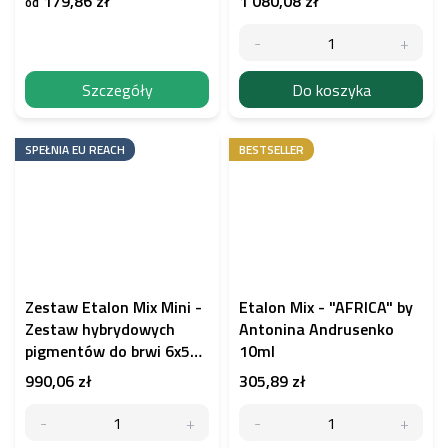
179,86 zł
1 080,08 zł
od
Szczegóły
Do koszyka
SPEŁNIA EU REACH
BESTSELLER
Zestaw Etalon Mix Mini -
Etalon Mix - "AFRICA" by
Zestaw hybrydowych
Antonina Andrusenko
pigmentów do brwi 6x5
10ml
ml
990,06 zł
305,89 zł