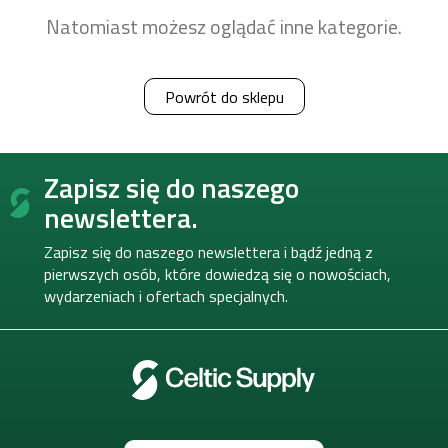
Natomiast możesz oglądać inne kategorie.
Powrót do sklepu
S
Zapisz się do naszego
t
o
newslettera.
p
k
Zapisz się do naszego newslettera i bądź jedną z
a
pierwszych osób, które dowiedzą się o nowościach,
wydarzeniach i ofertach specjalnych.