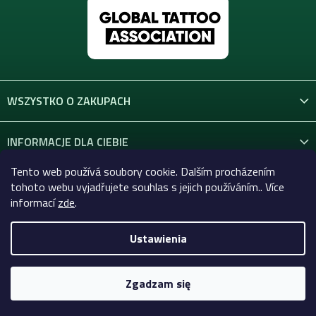
WSZYSTKO O ZAKUPACH
INFORMACJE DLA CIEBIE
Tento web používá soubory cookie. Dalším procházením
KONTAKT
tohoto webu vyjadřujete souhlas s jejich používáním.. Více
informací
zde
.
Ustawienia
Copyright 2026
Celtic-Supply.pl | Wszystko do tatuaży i
makijażu permanentnego
. Wszystkie prawa zastrzeżone.
Zgadzam się
Opracował Shoptet Premium