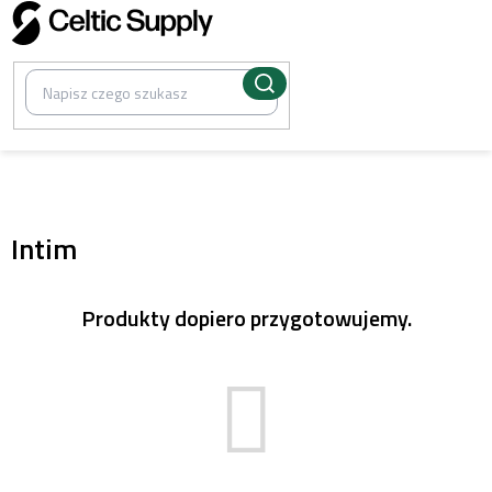
Przejść
do
treści
/
Biżuteria do przekłuwania
Intim
Produkty dopiero przygotowujemy.