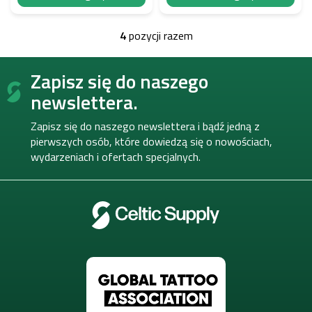
4
pozycji razem
K
o
S
n
Zapisz się do naszego
t
t
o
r
newslettera.
o
p
l
k
Zapisz się do naszego newslettera i bądź jedną z
k
a
pierwszych osób, które dowiedzą się o nowościach,
i
wydarzeniach i ofertach specjalnych.
l
i
s
t
y