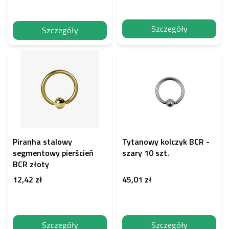
w
Szczegóły
Szczegóły
Piranha stalowy
Tytanowy kolczyk BCR -
segmentowy pierścień
szary 10 szt.
BCR złoty
12,42 zł
45,01 zł
Szczegóły
Szczegóły