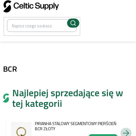
Przejść
do
treści
/
Biżuteria do przekłuwania
BCR
Najlepiej sprzedające się w
tej kategorii
PIRANHA STALOWY SEGMENTOWY PIERŚCIEŃ
BCR ZŁOTY