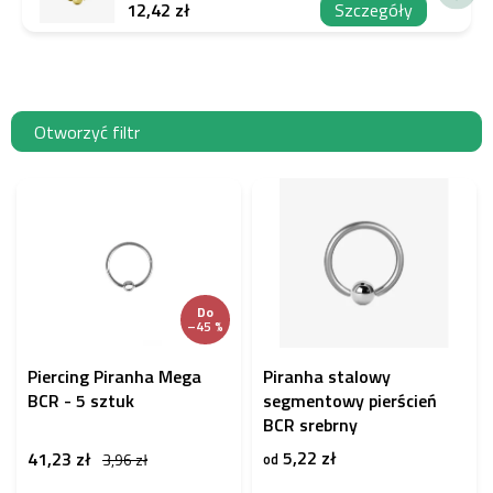
12,42 zł
Szczegóły
Otworzyć filtr
L
i
s
t
a
p
Do
r
–45 %
o
d
Piercing Piranha Mega
Piranha stalowy
u
BCR - 5 sztuk
segmentowy pierścień
k
BCR srebrny
t
5,22 zł
41,23 zł
3,96 zł
od
ó