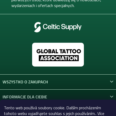
i
wydarzeniach i ofertach specjalnych.
l
i
s
t
y
WSZYSTKO O ZAKUPACH
INFORMACJE DLA CIEBIE
Tento web používá soubory cookie. Dalším procházením
KONTAKT
tohoto webu vyjadřujete souhlas s jejich používáním.. Více