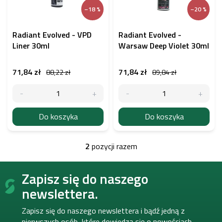
p
–18 %
–20 %
r
o
d
Radiant Evolved - VPD
Radiant Evolved -
u
Liner 30ml
Warsaw Deep Violet 30ml
k
t
71,84 zł
71,84 zł
88,22 zł
89,84 zł
ó
w
Do koszyka
Do koszyka
2
pozycji razem
K
o
S
n
Zapisz się do naszego
t
t
o
r
newslettera.
o
p
l
k
Zapisz się do naszego newslettera i bądź jedną z
k
a
pierwszych osób, które dowiedzą się o nowościach,