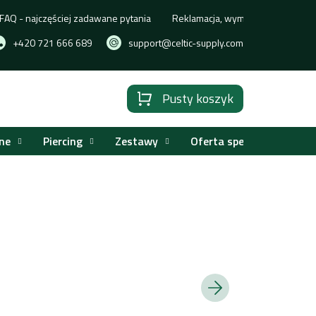
FAQ - najczęściej zadawane pytania
Reklamacja, wymiana lub zwrot t
+420 721 666 689
support@celtic-supply.com
Pusty koszyk
Koszyk
ne
Piercing
Zestawy
Oferta specjalna