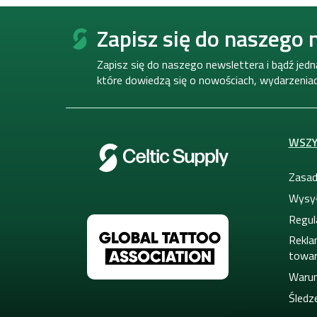
S
t
Zapisz się do naszego 
o
p
Zapisz się do naszego newslettera i bądź jed
k
które dowiedzą się o nowościach, wydarzeniach
a
WSZY
Zasad
Wysył
Regul
Rekla
towa
Warun
Śledze