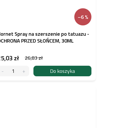
–6 %
ornet Spray na szerszenie po tatuazu -
OCHRONA PRZED SŁOŃCEM, 30ML
25,03 zł
26,83 zł
Do koszyka