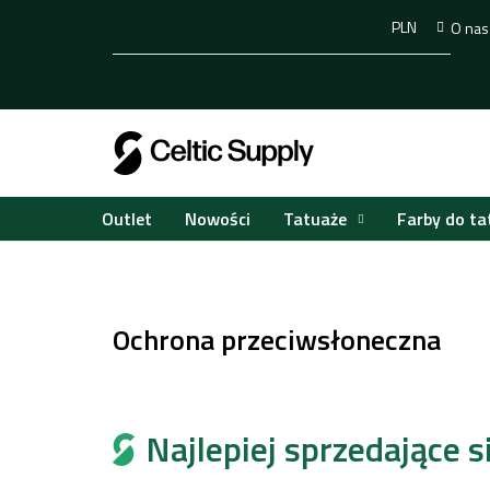
Przejść
PLN
O nas
do
treści
Tatuaże
Farby do ta
Outlet
Nowości
Home
Tatuaże
Pielęgnacja tatuażu
Ochrona
/
/
/
Ochrona przeciwsłoneczna
Najlepiej sprzedające si