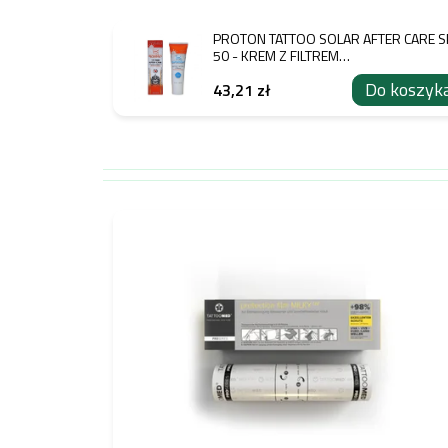
PROTON TATTOO SOLAR AFTER CARE S
50 - KREM Z FILTREM
PRZECIWSŁONECZNYM 40ML
Do koszyk
43,21 zł
L
i
s
t
a
p
r
o
d
u
k