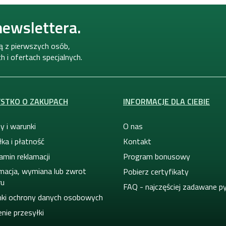
r
o
newslettera.
l
k
i
ną z pierwszych osób,
l
 i ofertach specjalnych.
i
s
t
y
STKO O ZAKUPACH
INFORMACJE DLA CIEBIE
y i warunki
O nas
ka i płatność
Kontakt
amin reklamacji
Program bonusowy
macja, wymiana lub zwrot
Pobierz certyfikaty
ru
FAQ - najczęściej zadawane p
ki ochrony danych osobowych
nie przesyłki