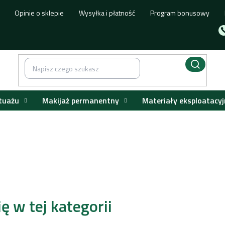
Opinie o sklepie
Wysyłka i płatność
Program bonusowy
tuażu
Makijaż permanentny
Materiały eksploatacyj
 przeciwsłoneczna
ę w tej kategorii