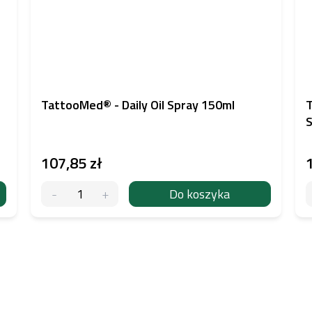
TattooMed® - Daily Oil Spray 150ml
T
S
107,85 zł
Do koszyka
K
o
n
t