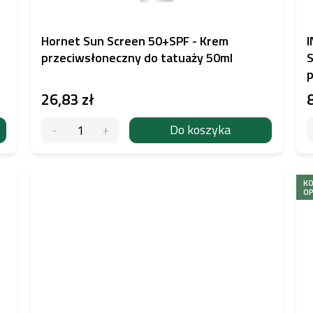
Hornet Sun Screen 50+SPF - Krem
I
przeciwsłoneczny do tatuaży 50ml
S
p
26,83 zł
Do koszyka
K
O