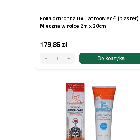
t
ó
w
Folia ochronna UV TattooMed® (plaster)
Mleczna w rolce 2m x 20cm
179,86 zł
Do koszyka