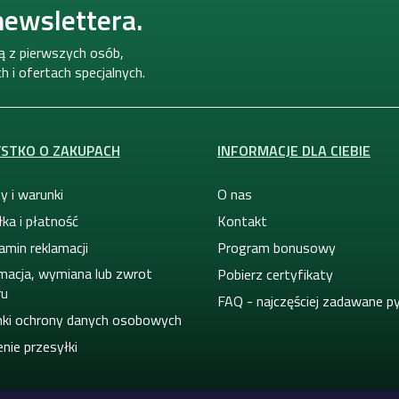
o
newslettera.
l
k
i
ną z pierwszych osób,
l
 i ofertach specjalnych.
i
s
t
y
STKO O ZAKUPACH
INFORMACJE DLA CIEBIE
y i warunki
O nas
ka i płatność
Kontakt
amin reklamacji
Program bonusowy
macja, wymiana lub zwrot
Pobierz certyfikaty
ru
FAQ - najczęściej zadawane p
ki ochrony danych osobowych
nie przesyłki