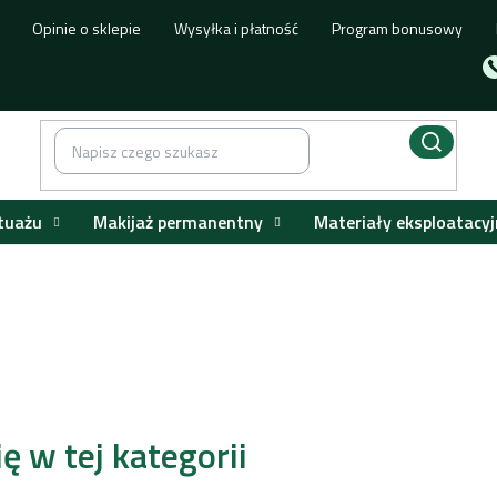
Opinie o sklepie
Wysyłka i płatność
Program bonusowy
tuażu
Makijaż permanentny
Materiały eksploatacyj
e ELITE INFINI
ę w tej kategorii