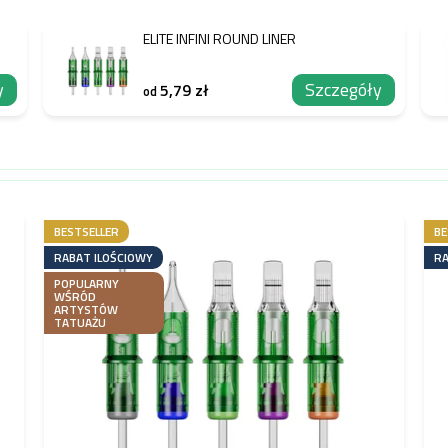
ELITE INFINI ROUND LINER
y
Szczegóły
5,79 zł
od
BESTSELLER
BE
RABAT ILOŚCIOWY
RA
POPULARNY
WŚRÓD
ARTYSTÓW
TATUAŻU