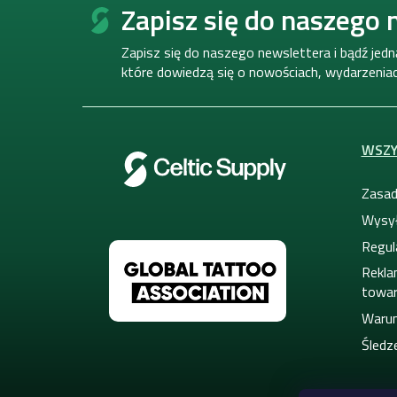
t
Zapisz się do naszego 
o
p
Zapisz się do naszego newslettera i bądź jed
k
które dowiedzą się o nowościach, wydarzeniach
a
WSZY
Zasad
Wysył
Regul
Rekla
towa
Warun
Śledze