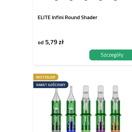
t
ó
w
ELITE Infini Round Shader
5,79 zł
od
Szczegóły
BESTSELLER
RABAT ILOŚCIOWY