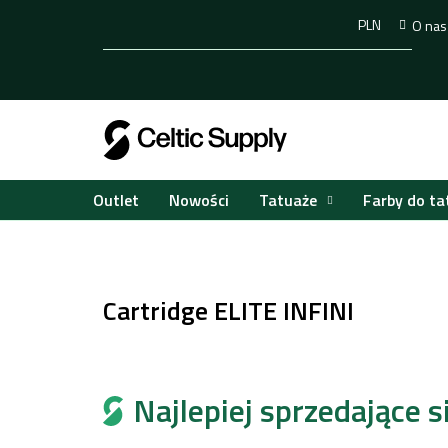
Przejść
PLN
O nas
do
treści
Tatuaże
Farby do ta
Outlet
Nowości
Home
Tatuaże
Cartridge do tatuażu
Cartridg
/
/
/
Cartridge ELITE INFINI
Najlepiej sprzedające si