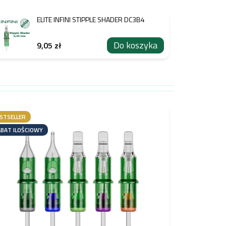
ELITE INFINI STIPPLE SHADER DC3B4
Do koszyka
9,05 zł
STSELLER
BAT ILOŚCIOWY