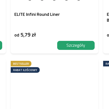
ELITE Infini Round Liner
E
B
5,79 zł
od
Szczegóły
BESTSELLER
RA
RABAT ILOŚCIOWY