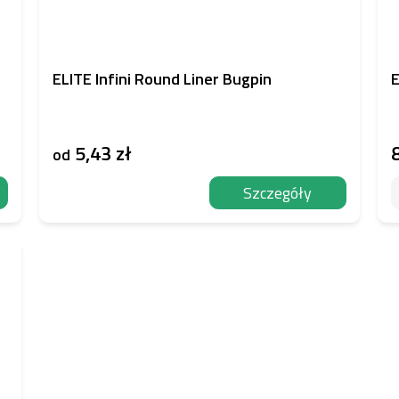
ELITE Infini Round Liner Bugpin
E
5,43 zł
8
od
Szczegóły