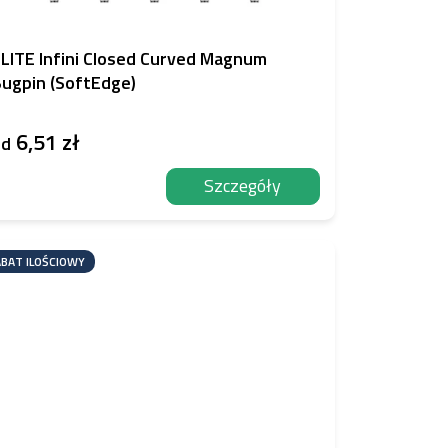
LITE Infini Closed Curved Magnum
ugpin (SoftEdge)
6,51 zł
od
Szczegóły
BAT ILOŚCIOWY