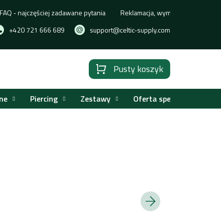
FAQ - najczęściej zadawane pytania
Reklamacja, wymiana lub zwrot t
+420 721 666 689
support@celtic-supply.com
Pusty koszyk
Koszyk
ne
Piercing
Zestawy
Oferta specjalna