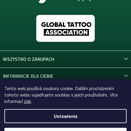
WSZYSTKO O ZAKUPACH
INFORMACJE DLA CIEBIE
Tento web používá soubory cookie. Dalším procházením
KONTAKT
tohoto webu vyjadřujete souhlas s jejich používáním.. Více
informací
zde
.
Ustawienia
Copyright 2026
Celtic-Supply.pl | Wszystko do tatuaży i
makijażu permanentnego
. Wszystkie prawa zastrzeżone.