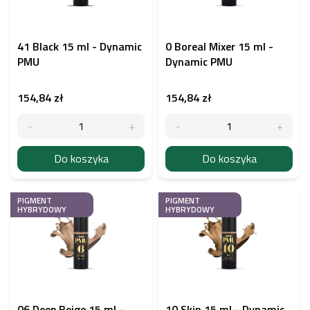
p
r
o
d
41 Black 15 ml - Dynamic
0 Boreal Mixer 15 ml -
u
PMU
Dynamic PMU
k
t
154,84 zł
154,84 zł
ó
w
Do koszyka
Do koszyka
PIGMENT
PIGMENT
HYBRYDOWY
HYBRYDOWY
06 Deep Beige 15 ml -
10 Skin 15 ml - Dynamic