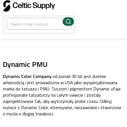
Przejść
do
treści
/
Pigmenty PMU zatwierdzone przez UE
Dynamic PMU
Dynamic Color Company
od ponad 30 lat jest dumnie
własnością i jest prowadzona w USA jako wyspecjalizowana
marka do tatuazu i PMU. Tuszom i pigmentom Dynamic ufaja
profesjonalni tatuatorzy na całym swiecie i zostaly
zaprojektowane tak, aby wytrzymaly probe czasu. Odkryj
roznice z Dynamic Color, intensywne, niezawodne i stworzone
z mysla o dlugiej trwalosci.