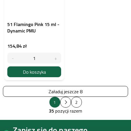
51 Flamingo Pink 15 ml -
Dynamic PMU
154,84 zł
Do koszyka
Załaduj jeszcze 8
P
K
1
2
a
o
g
35
pozycji razem
n
i
t
n
S
a
r
Zapisz się do naszego
t
c
o