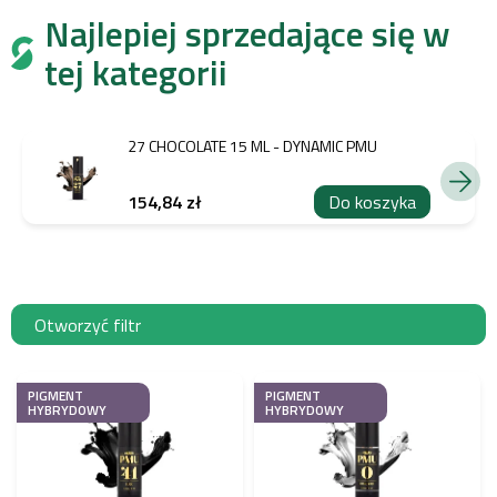
Najlepiej sprzedające się w
tej kategorii
27 CHOCOLATE 15 ML - DYNAMIC PMU
154,84 zł
Do koszyka
Otworzyć filtr
L
i
PIGMENT
PIGMENT
HYBRYDOWY
HYBRYDOWY
s
t
a