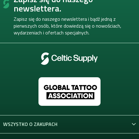
j
o
l
newslettera.
a
k
p
i
k
Zapisz się do naszego newslettera i bądź jedną z
l
a
pierwszych osób, które dowiedzą się o nowościach,
i
wydarzeniach i ofertach specjalnych.
s
t
y
WSZYSTKO O ZAKUPACH