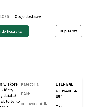
.2026
Opcje dostawy
Kup teraz
j do koszyka
ia w skórę.
Kategoria
:
ETERNAL
 którzy
630148864
EAN
:
y działał
051
ak to tylko
odpowiedni dla
Tak
zne i