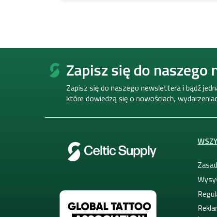
S
t
Zapisz się do naszego 
o
p
Zapisz się do naszego newslettera i bądź jed
k
które dowiedzą się o nowościach, wydarzeniach
a
WSZY
Zasad
Wysył
Regul
Rekla