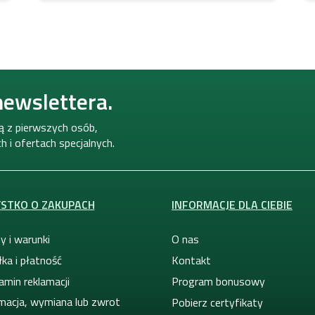
newslettera.
ną z pierwszych osób,
 i ofertach specjalnych.
STKO O ZAKUPACH
INFORMACJE DLA CIEBIE
y i warunki
O nas
ka i płatność
Kontakt
amin reklamacji
Program bonusowy
macja, wymiana lub zwrot
Pobierz certyfikaty