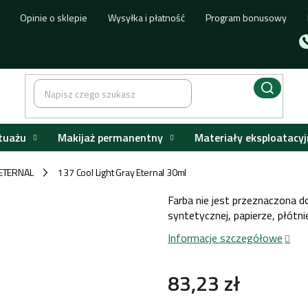
Opinie o sklepie
Wysyłka i płatność
Program bonusowy
tuażu
Makijaż permanentny
Materiały eksploatacyj
ETERNAL
137 Cool Light Gray Eternal 30ml
/
Farba nie jest przeznaczona d
syntetycznej, papierze, płótni
Informacje szczegółowe
83,23 zł
Cena