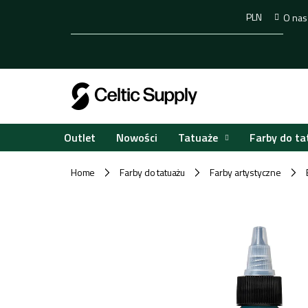
Przejść
PLN
O nas
do
treści
Tatuaże
Farby do ta
Outlet
Nowości
Home
Farby do tatuażu
Farby artystyczne
/
/
/