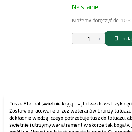
Na stanie
jednostkowa:
Możemy doręczyć do:
10.8
Doda
Tusze Eternal świetnie kryją i są łatwe do wstrzyknięc
Zostały opracowane przez weteranów branży tatuażu,
dokładnie wiedzą, czego potrzebuje tusz do tatuażu, ab
świetnie i utrzymywał atrament w skórze tak bogaty, j
możliwe. Nawet po latach pozostają czyste. Są organic