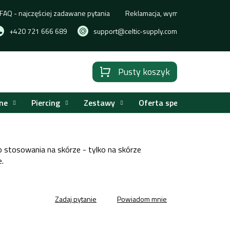
FAQ - najczęściej zadawane pytania
Reklamacja, wymiana lub zwrot t
+420 721 666 689
support@celtic-supply.com
Pusty koszyk
Koszyk
ne
Piercing
Zestawy
Oferta specjalna
o stosowania na skórze - tylko na skórze
e.
Zadaj pytanie
Powiadom mnie