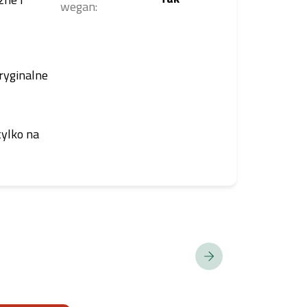
wegan
:
ryginalne
tylko na