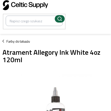
Przejść
do
treści
/
Farby do tatuażu
Atrament Allegory Ink White 4oz
120ml