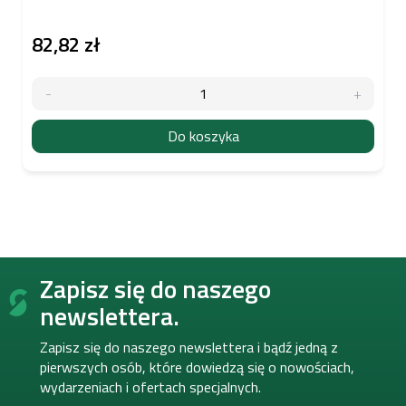
82,82 zł
Do koszyka
S
Zapisz się do naszego
t
o
newslettera.
p
k
Zapisz się do naszego newslettera i bądź jedną z
a
pierwszych osób, które dowiedzą się o nowościach,
wydarzeniach i ofertach specjalnych.