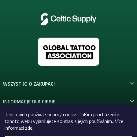
WSZYSTKO O ZAKUPACH
INFORMACJE DLA CIEBIE
Tento web používá soubory cookie. Dalším procházením
KONTAKT
tohoto webu vyjadřujete souhlas s jejich používáním.. Více
informací
zde
.