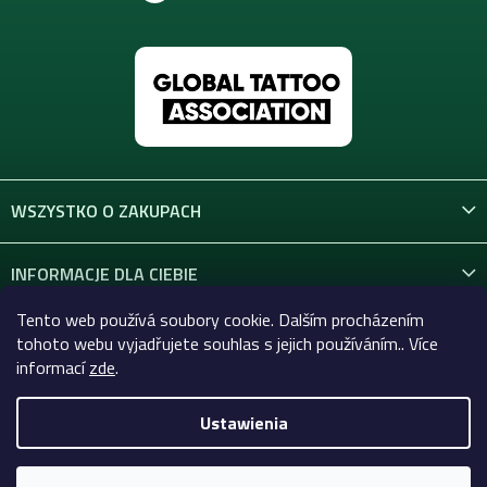
WSZYSTKO O ZAKUPACH
INFORMACJE DLA CIEBIE
Tento web používá soubory cookie. Dalším procházením
KONTAKT
tohoto webu vyjadřujete souhlas s jejich používáním.. Více
informací
zde
.
Ustawienia
Copyright 2026
Celtic-Supply.pl | Wszystko do tatuaży i
makijażu permanentnego
. Wszystkie prawa zastrzeżone.