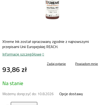
Xtreme Ink został opracowany zgodnie z najnowszymi
przepisami Unii Europejskiej REACH.
Informacje szczegółowe
Zadaj pytanie
Powiadom mnie
93,86 zł
Cena
Na stanie
jednostkowa:
Możemy doręczyć do:
10.8.2026
Opcje dostawy