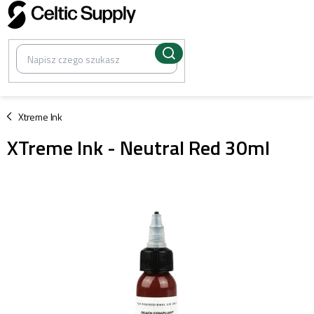
Przejść
do
treści
/
Xtreme Ink
XTreme Ink - Neutral Red 30ml