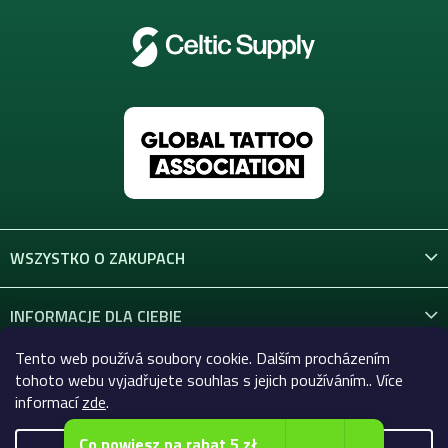
WSZYSTKO O ZAKUPACH
INFORMACJE DLA CIEBIE
Tento web používá soubory cookie. Dalším procházením
KONTAKT
tohoto webu vyjadřujete souhlas s jejich používáním.. Více
informací
zde
.
Co powiesz na rabat 5 zł