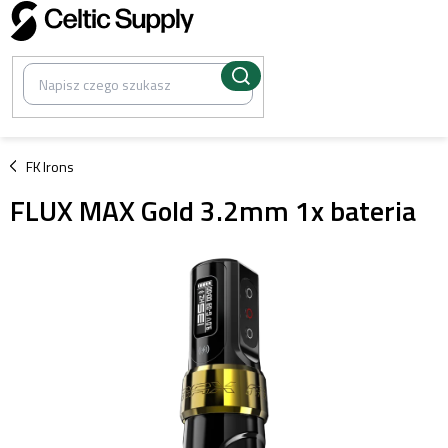
Przejść
do
treści
/
FK Irons
FLUX MAX Gold 3.2mm 1x bateria