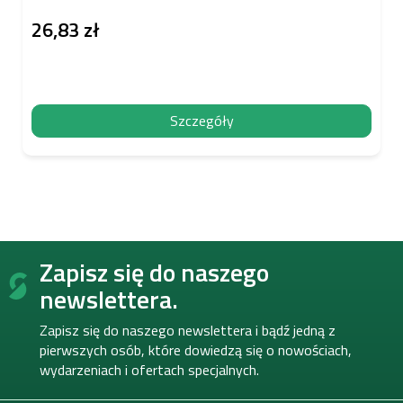
26,83 zł
Szczegóły
S
Zapisz się do naszego
t
o
newslettera.
p
k
Zapisz się do naszego newslettera i bądź jedną z
a
pierwszych osób, które dowiedzą się o nowościach,
wydarzeniach i ofertach specjalnych.