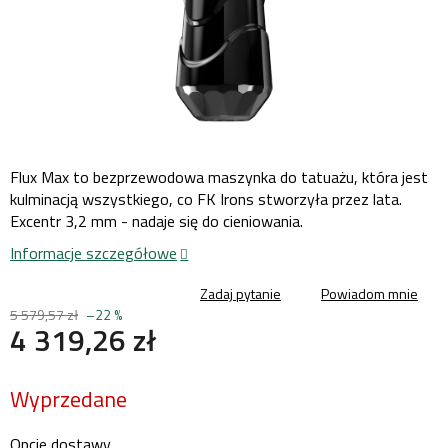
Flux Max to bezprzewodowa maszynka do tatuażu, która jest
kulminacją wszystkiego, co FK Irons stworzyła przez lata.
Excentr 3,2 mm - nadaje się do cieniowania.
Informacje szczegółowe
Zadaj pytanie
Powiadom mnie
5 579,57 zł
–22 %
4 319,26 zł
Cena
Wyprzedane
jednostkowa:
Opcje dostawy