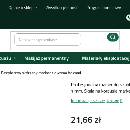
Opinie o sklepie
Wysyłka i płatność
Program bonusowy
tuażu
Makijaż permanentny
Materiały eksploatacyj
Bezpieczny skórzany marker z dwoma bolcami
Profesjonalny marker do szab
1 mm. Skala na korpusie marke
Informacje szczegółowe
21,66 zł
Cena