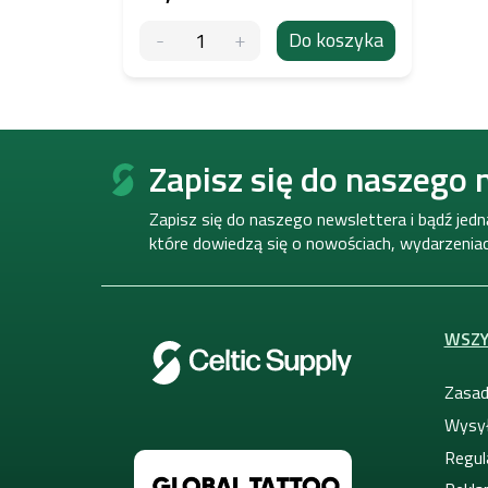
Do koszyka
S
t
Zapisz się do naszego 
o
p
Zapisz się do naszego newslettera i bądź jed
k
które dowiedzą się o nowościach, wydarzeniach
a
WSZY
Zasad
Wysył
Regul