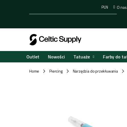
Przejść
PLN
O nas
do
treści
Tatuaże
Farby do ta
Outlet
Nowości
Home
Piercing
Narzędzia do przekłuwania
/
/
/