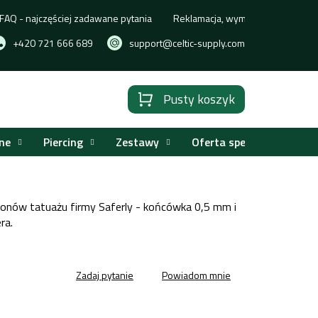
FAQ - najczęściej zadawane pytania
Reklamacja, wymiana lub zwrot t
+420 721 666 689
support@celtic-supply.com
Pusty koszyk
Koszyk
ne
Piercing
Zestawy
Oferta specjalna
lonów tatuażu firmy Saferly - końcówka 0,5 mm i
ra.
Zadaj pytanie
Powiadom mnie