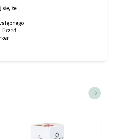
się, że
 wstępnego
. Przed
rker
BESTSELLER