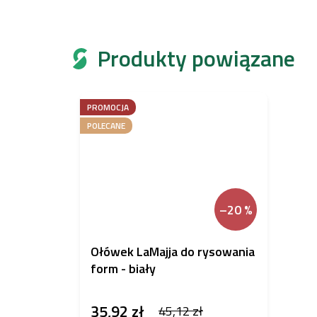
Produkty powiązane
PROMOCJA
POLECANE
–20 %
Ołówek LaMajja do rysowania
form - biały
35,92 zł
45,12 zł