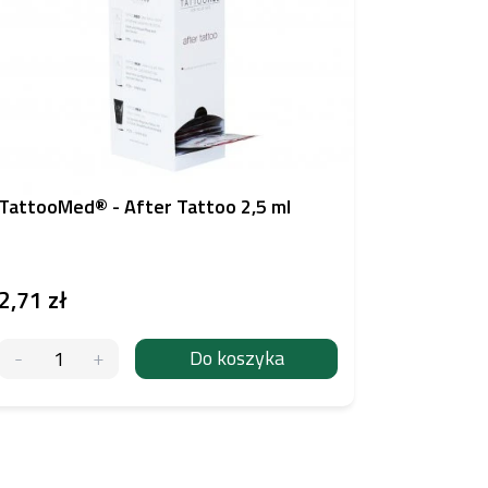
TattooMed® - After Tattoo 2,5 ml
BIOTAT T
znieczul
2,71 zł
139,32 
Do koszyka