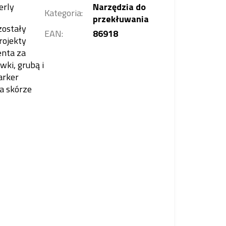
erly
Narzędzia do
Kategoria
:
przekłuwania
zostały
EAN
:
86918
rojekty
enta za
ki, grubą i
arker
a skórze