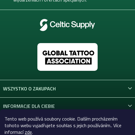
WSZYSTKO O ZAKUPACH
INFORMACJE DLA CIEBIE
Tento web používá soubory cookie. Dalším procházením
KONTAKT
tohoto webu vyjadřujete souhlas s jejich používáním.. Více
informací
zde
.