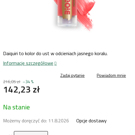
Daiquiri to kolor do ust w odcieniach jasnego koralu.
Informacje szczegółowe
Zadaj pytanie
Powiadom mnie
216,05 zł
–34 %
142,23 zł
Cena
Na stanie
jednostkowa:
Możemy doręczyć do:
11.8.2026
Opcje dostawy