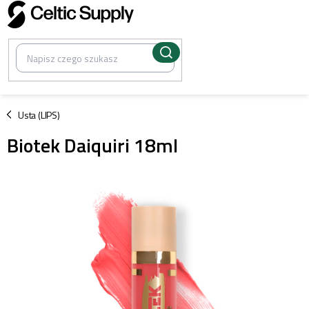
Przejść
do
treści
/
Usta (LIPS)
Biotek Daiquiri 18ml