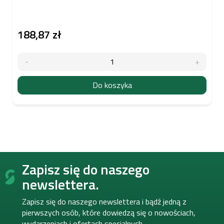
188,87 zł
Do koszyka
S
Zapisz się do naszego
t
o
newslettera.
p
k
Zapisz się do naszego newslettera i bądź jedną z
a
pierwszych osób, które dowiedzą się o nowościach,
wydarzeniach i ofertach specjalnych.