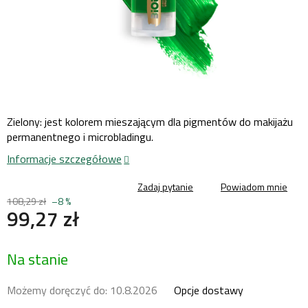
Zielony: jest kolorem mieszającym dla pigmentów do makijażu
permanentnego i microbladingu.
Informacje szczegółowe
Zadaj pytanie
Powiadom mnie
108,29 zł
–8 %
99,27 zł
Cena
Na stanie
jednostkowa:
Możemy doręczyć do:
10.8.2026
Opcje dostawy