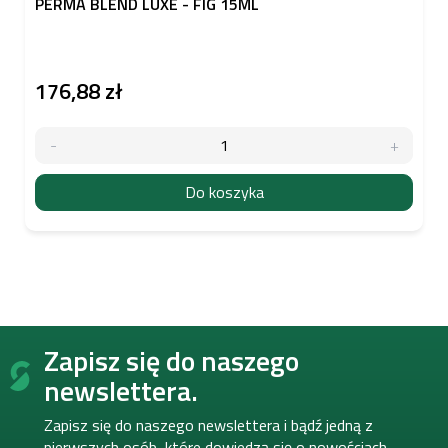
PERMA BLEND LUXE - FIG 15ML
176,88 zł
Do koszyka
S
Zapisz się do naszego
t
o
newslettera.
p
k
Zapisz się do naszego newslettera i bądź jedną z
a
pierwszych osób, które dowiedzą się o nowościach,