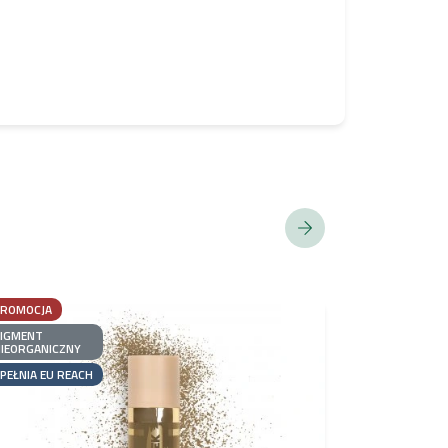
PROMOCJA
PIGMENT
NIEORGANICZ
PIGMENT
IEORGANICZNY
SPEŁNIA EU R
PEŁNIA EU REACH