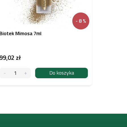
- 8 %
Biotek Mimosa 7ml
Biotek S
99,02 zł
188,87 
Do koszyka