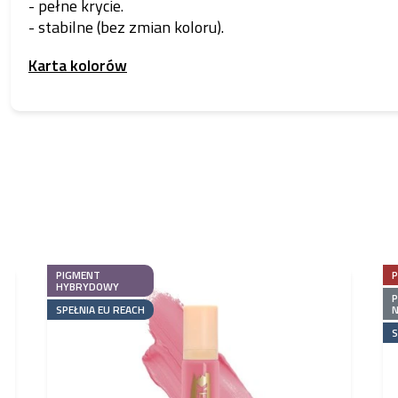
- pełne krycie.
- stabilne (bez zmian koloru).
Karta kolorów
PIGMENT
HYBRYDOWY
SPEŁNIA EU REACH
N
S