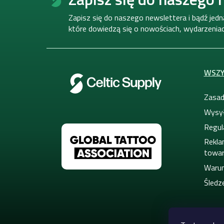
o
p
Zapisz się do naszego newslettera i bądź jed
k
które dowiedzą się o nowościach, wydarzeniach
a
WSZY
Zasad
Wysył
Regul
Rekla
towa
Warun
Śledze