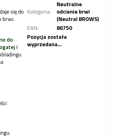
Neutralne
daje się do
Kategoria
:
odcienie brwi
 brwi.
(Neutral BROWS)
EAN
:
86750
Pozycja została
no do
wyprzedana…
ogatej i
obladingu
la
ści
ingu.