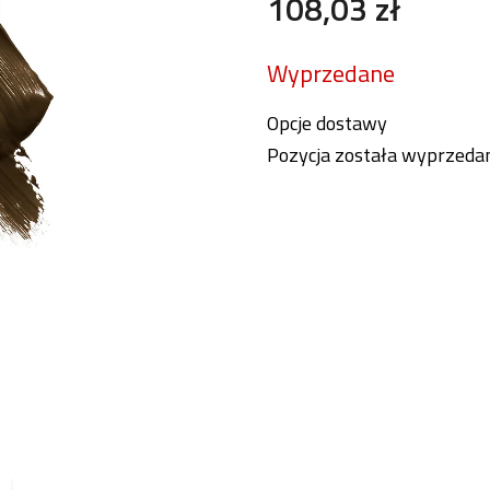
108,03 zł
Cena
Wyprzedane
jednostkowa:
Opcje dostawy
Pozycja została wyprzed