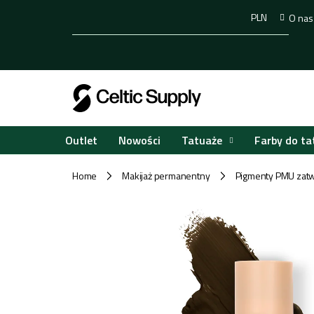
Przejść
PLN
O nas
do
treści
Tatuaże
Farby do ta
Outlet
Nowości
Home
Makijaż permanentny
Pigmenty PMU zatw
/
/