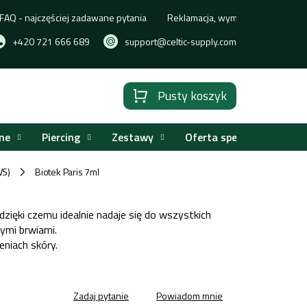
FAQ - najczęściej zadawane pytania
Reklamacja, wymiana lub zwrot t
+420 721 666 689
support@celtic-supply.com
Pusty koszyk
Koszyk
ne
Piercing
Zestawy
Oferta specjalna
WS)
Biotek Paris 7ml
/
dzięki czemu idealnie nadaje się do wszystkich
ymi brwiami.
eniach skóry.
Zadaj pytanie
Powiadom mnie