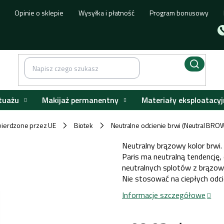
Opinie o sklepie
Wysyłka i płatność
Program bonusowy
tuażu
Makijaż permanentny
Materiały eksploatacyj
ierdzone przez UE
Biotek
Neutralne odcienie brwi (Neutral BRO
/
/
Neutralny brązowy kolor brwi.
Paris ma neutralną tendencję, 
neutralnych splotów z brązow
Nie stosować na ciepłych odci
Informacje szczegółowe