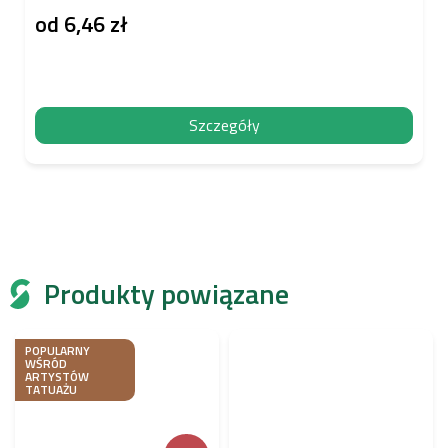
od
6,46 zł
Szczegóły
Produkty powiązane
POPULARNY
WŚRÓD
ARTYSTÓW
TATUAŻU