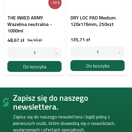
–10 %
THE INKED ARMY
DRY LOC PAD Medium
Wazelina neutralna -
120x176mm, 250szt
1000ml
135,71 zł
48,67 zł
54,10 zł
Do koszyka
Do koszyka
S
Zapisz się do naszego
t
o
newslettera.
p
k
Zapisz się do naszego newslettera i bądź jedną z
a
pierwszych osób, które dowiedzą się o nowościach,
wydarzeniach i ofertach specjalnych.