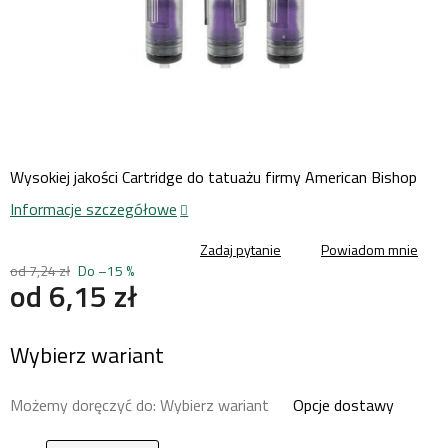
Wysokiej jakości Cartridge do tatuażu firmy American Bishop
Informacje szczegółowe
Zadaj pytanie
Powiadom mnie
od 7,24 zł
Do –15 %
od
6,15 zł
Cena
Wybierz wariant
jednostkowa:
Możemy doręczyć do:
Wybierz wariant
Opcje dostawy