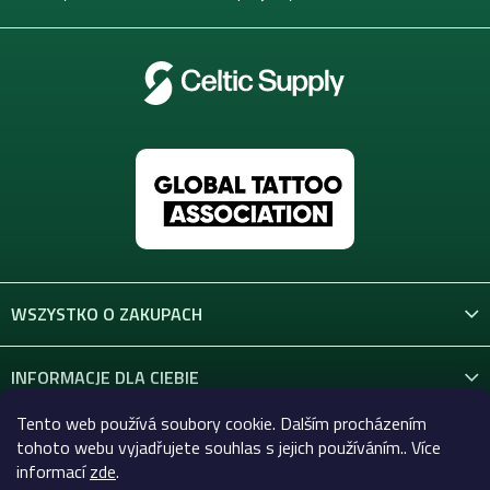
WSZYSTKO O ZAKUPACH
INFORMACJE DLA CIEBIE
Tento web používá soubory cookie. Dalším procházením
KONTAKT
tohoto webu vyjadřujete souhlas s jejich používáním.. Více
informací
zde
.