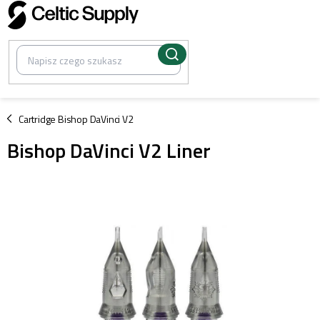
Przejść
do
treści
/
Cartridge Bishop DaVinci V2
Bishop DaVinci V2 Liner