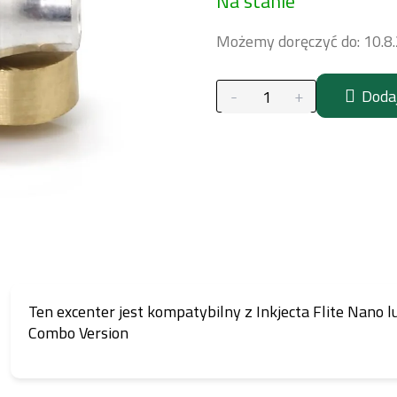
Na stanie
jednostkowa:
Możemy doręczyć do:
10.8
Doda
Ten excenter jest kompatybilny z Inkjecta Flite Nano lu
Combo Version