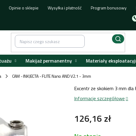
Opinie o sklepie
Wysyłka i płatność
Program bonusowy
tuażu
Makijaż permanentny
Materiały eksploatacyj
a
CAM - INKJECTA - FLITE Nano AND V2.1 - 3mm
/
Excentr ze skokiem 3 mm dla F
Informacje szczegółowe
126,16 zł
Cena