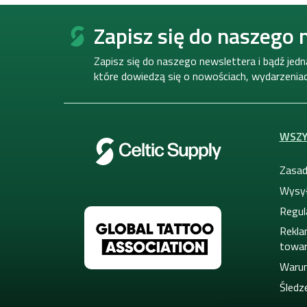
S
t
Zapisz się do naszego 
o
p
Zapisz się do naszego newslettera i bądź jed
k
które dowiedzą się o nowościach, wydarzeniach
a
WSZY
Zasad
Wysył
Regul
Rekla
towa
Warun
Śledze