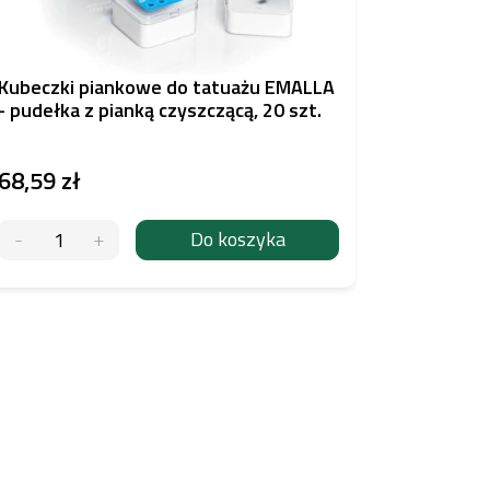
Kubeczki piankowe do tatuażu EMALLA
Cheyenne
- pudełka z pianką czyszczącą, 20 szt.
68,59 zł
1442,13
Do koszyka