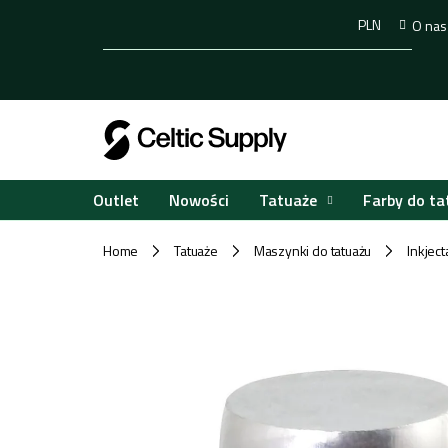
Przejść
PLN
O nas
do
treści
Tatuaże
Farby do ta
Outlet
Nowości
Home
Tatuaże
Maszynki do tatuażu
Inkject
/
/
/