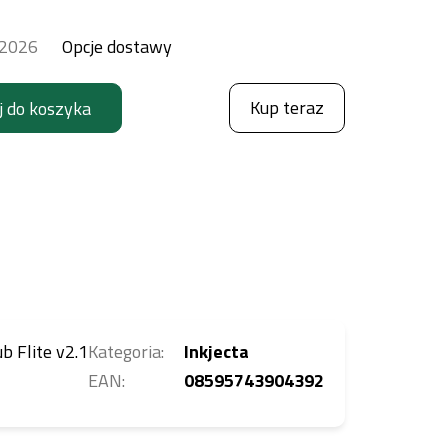
.2026
Opcje dostawy
Kup teraz
j do koszyka
b Flite v2.1
Kategoria
:
Inkjecta
EAN
:
08595743904392