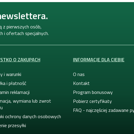
newslettera.
ną z pierwszych osób,
 i ofertach specjalnych.
STKO O ZAKUPACH
INFORMACJE DLA CIEBIE
y i warunki
O nas
ka i płatność
Kontakt
amin reklamacji
Program bonusowy
macja, wymiana lub zwrot
Pobierz certyfikaty
ru
FAQ - najczęściej zadawane p
ki ochrony danych osobowych
nie przesyłki