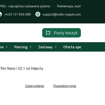
FAQ - najczęściej zadawane pytania
Reklamacja, wymiana lub zwrot t
+420 721 666 689
support@celtic-supply.com
Pusty koszyk
Koszyk
ne
Piercing
Zestawy
Oferta specjalna
lite Nano i V2.1 od Inkjecty
Zadaj pytanie
Powiadom mnie