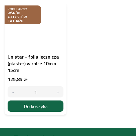
POPULARNY
WŚRÓD
ARTYSTÓW
TATUAŻU
Unistar - folia lecznicza
(plaster) w rolce 10m x
15cm
125,85 zł
Do koszyka
S