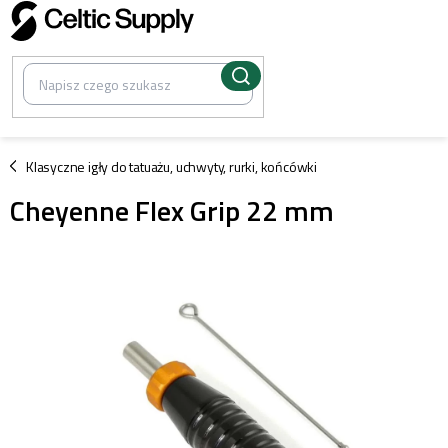
Przejść
do
treści
/
Klasyczne igły do tatuażu, uchwyty, rurki, końcówki
Cheyenne Flex Grip 22 mm