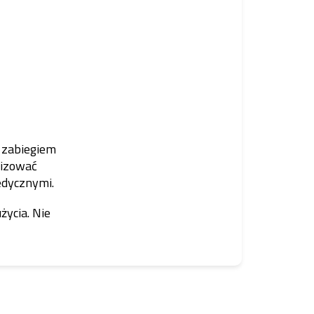
d zabiegiem
lizować
edycznymi.
ycia. Nie