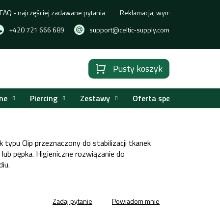
FAQ - najczęściej zadawane pytania
Reklamacja, wymiana lub zwrot t
+420 721 666 689
support@celtic-supply.com
Pusty koszyk
Koszyk
ne
Piercing
Zestawy
Oferta specjalna
 typu Clip przeznaczony do stabilizacji tkanek
 lub pępka. Higieniczne rozwiązanie do
iu.
Zadaj pytanie
Powiadom mnie