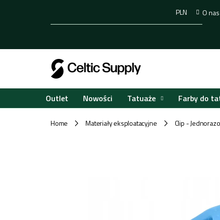
Przejść
PLN
O nas
do
treści
Tatuaże
Farby do ta
Outlet
Nowości
Home
Materiały eksploatacyjne
Clip - Jednoraz
/
/