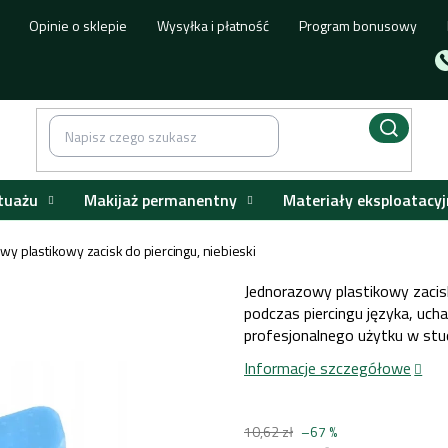
Opinie o sklepie
Wysyłka i płatność
Program bonusowy
tuażu
Makijaż permanentny
Materiały eksploatacyj
owy plastikowy zacisk do piercingu, niebieski
Jednorazowy plastikowy zacisk
podczas piercingu języka, ucha
profesjonalnego użytku w stud
Informacje szczegółowe
10,62 zł
–67 %