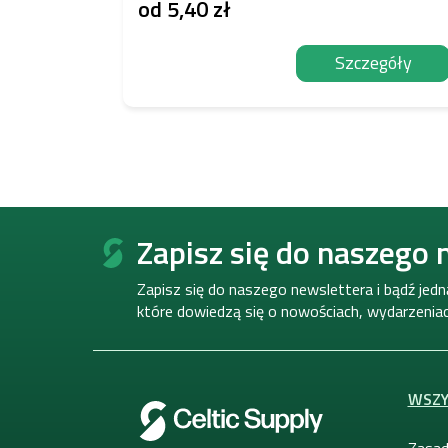
od
5,40 zł
Szczegóły
S
t
Zapisz się do naszego 
o
p
Zapisz się do naszego newslettera i bądź jed
k
które dowiedzą się o nowościach, wydarzeniach
a
WSZY
Zasad