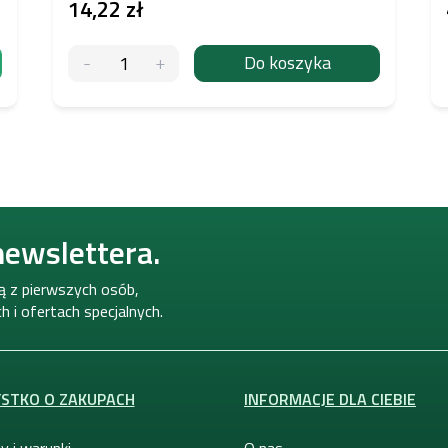
14,22 zł
Do koszyka
newslettera.
ną z pierwszych osób,
 i ofertach specjalnych.
STKO O ZAKUPACH
INFORMACJE DLA CIEBIE
y i warunki
O nas