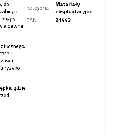
y do
Materiały
Kategoria
:
zabiegu.
eksploatacyjne
okujący
EAN
:
21443
wia pewne
ztucznego.
ach i
razowa
za ryzyko
pępka,
gdzie
rzed