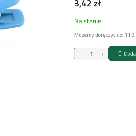
3,42 zł
Cena
Na stanie
jednostkowa:
Możemy doręczyć do:
11.8
Doda