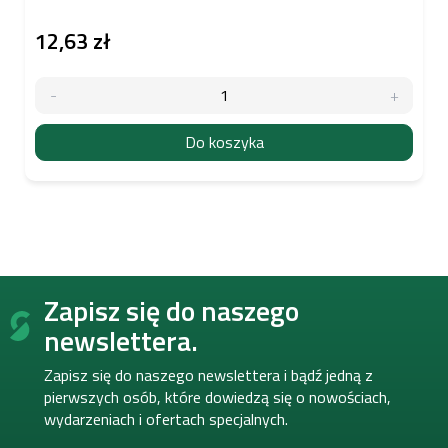
12,63 zł
Do koszyka
S
Zapisz się do naszego
t
o
newslettera.
p
k
Zapisz się do naszego newslettera i bądź jedną z
a
pierwszych osób, które dowiedzą się o nowościach,
wydarzeniach i ofertach specjalnych.