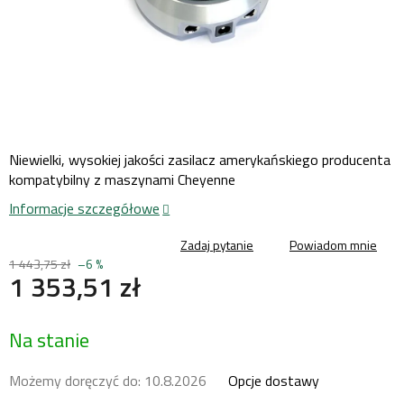
Niewielki, wysokiej jakości zasilacz amerykańskiego producenta
kompatybilny z maszynami Cheyenne
Informacje szczegółowe
Zadaj pytanie
Powiadom mnie
1 443,75 zł
–6 %
1 353,51 zł
Cena
Na stanie
jednostkowa:
Możemy doręczyć do:
10.8.2026
Opcje dostawy