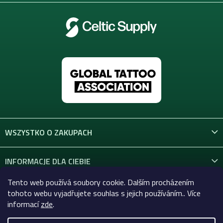
WSZYSTKO O ZAKUPACH
INFORMACJE DLA CIEBIE
Tento web používá soubory cookie. Dalším procházením
KONTAKT
tohoto webu vyjadřujete souhlas s jejich používáním.. Více
informací
zde
.