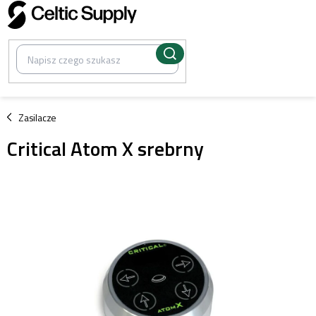
Przejść
do
treści
/
Zasilacze
Critical Atom X srebrny