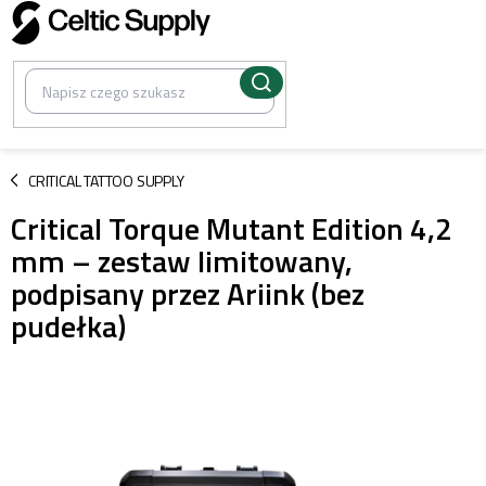
Przejść
do
treści
/
CRITICAL TATTOO SUPPLY
Critical Torque Mutant Edition 4,2
mm – zestaw limitowany,
podpisany przez Ariink (bez
pudełka)