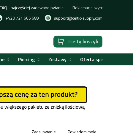
FAQ - najczęściej zadawane pytania
Reklamacja, wymiana lub zwrot t
+420 721 666 689
support@celtic-supply.com
Pusty koszyk
Koszyk
ne
Piercing
Zestawy
Oferta specjalna
Zadaj pytanie
Powiadom mnie