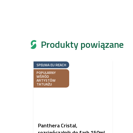
Produkty powiązane
SPEŁNIA EU REACH
POPULARNY
WŚRÓD
ARTYSTÓW
TATUAŻU
Panthera Cristal,
rozcieńczalnik do farb 150ml