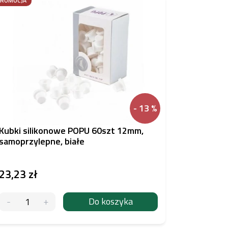
PROMOCJA
- 13 %
Kubki silikonowe POPU 60szt 12mm,
Wkład do
samoprzylepne, białe
23,23 zł
10,62 z
Do koszyka