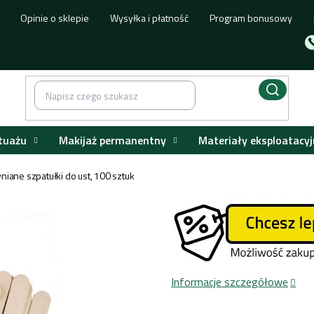
Opinie o sklepie
Wysyłka i płatność
Program bonusowy
tuażu
Makijaż permanentny
Materiały eksploatacyj
iane szpatułki do ust, 100 sztuk
Informacje szczegółowe