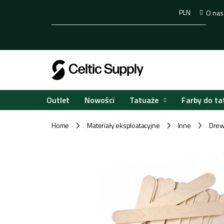
Przejść
PLN
O nas
do
treści
Tatuaże
Farby do ta
Outlet
Nowości
Home
Materiały eksploatacyjne
Inne
Drewn
/
/
/