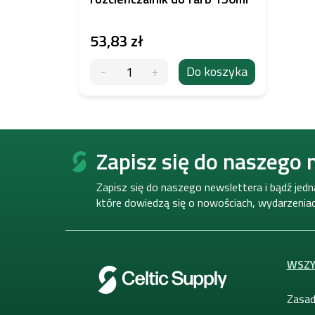
53,83 zł
Do koszyka
S
t
Zapisz się do naszego 
o
p
Zapisz się do naszego newslettera i bądź jed
k
które dowiedzą się o nowościach, wydarzeniach
a
WSZY
Zasad