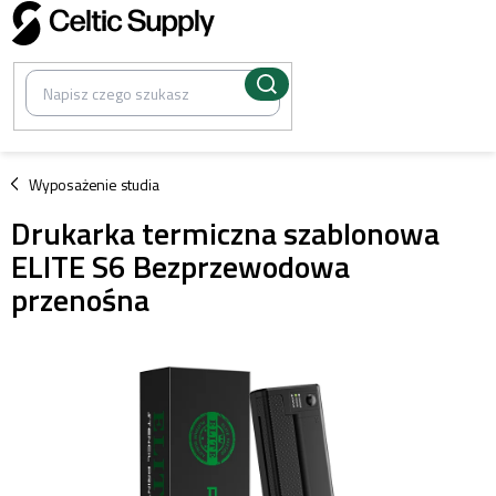
Przejść
do
treści
/
Wyposażenie studia
Drukarka termiczna szablonowa
ELITE S6 Bezprzewodowa
przenośna