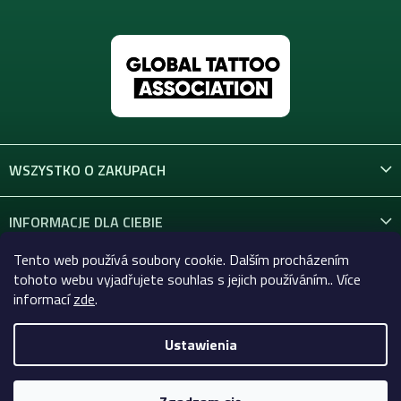
WSZYSTKO O ZAKUPACH
INFORMACJE DLA CIEBIE
Tento web používá soubory cookie. Dalším procházením
KONTAKT
tohoto webu vyjadřujete souhlas s jejich používáním.. Více
informací
zde
.
Ustawienia
Copyright 2026
Celtic-Supply.pl | Wszystko do tatuaży i
makijażu permanentnego
. Wszystkie prawa zastrzeżone.