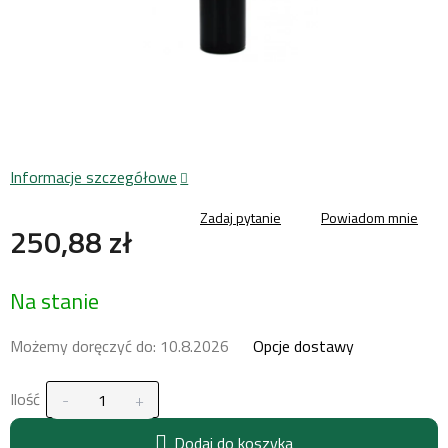
Informacje szczegółowe
Zadaj pytanie
Powiadom mnie
250,88 zł
Cena
Na stanie
jednostkowa:
Możemy doręczyć do:
10.8.2026
Opcje dostawy
Ilość
Dodaj do koszyka