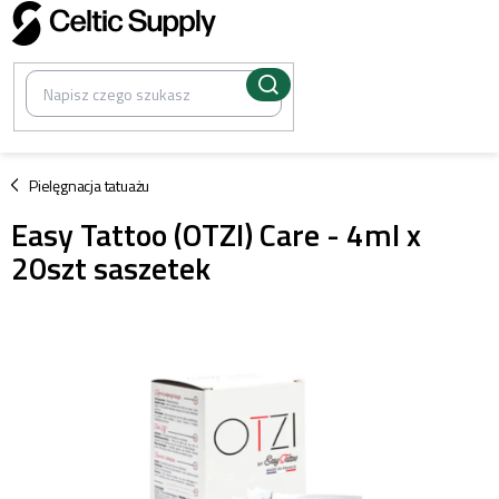
Przejść
do
treści
/
Pielęgnacja tatuażu
Easy Tattoo (OTZI) Care - 4ml x
20szt saszetek