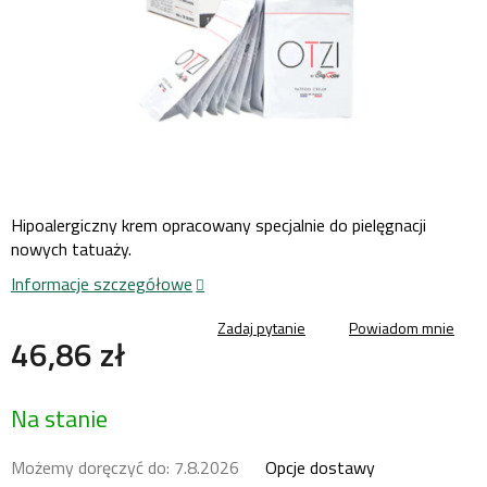
Hipoalergiczny krem opracowany specjalnie do pielęgnacji
nowych tatuaży.
Informacje szczegółowe
Zadaj pytanie
Powiadom mnie
46,86 zł
Cena
Na stanie
jednostkowa:
Możemy doręczyć do:
7.8.2026
Opcje dostawy