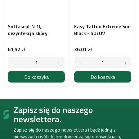
Softasept N 1l,
Easy Tattoo Extreme Sun
dezynfekcja skóry
Block - 50+UV
61,52 zł
36,01 zł
Do koszyka
Do koszyka
S
Zapisz się do naszego
t
o
newslettera.
p
k
Zapisz się do naszego newslettera i bądź jedną z
a
pierwszych osób, które dowiedzą się o nowościach,