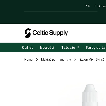
Przejść
PLN
O nas
do
treści
Tatuaże
Farby do ta
Outlet
Nowości
Home
Makijaż permanentny
Etalon Mix - Skin 5
/
/