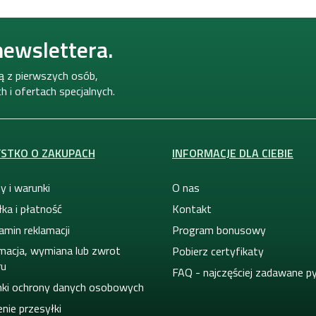
newslettera.
ną z pierwszych osób,
 i ofertach specjalnych.
STKO O ZAKUPACH
INFORMACJE DLA CIEBIE
y i warunki
O nas
ka i płatność
Kontakt
amin reklamacji
Program bonusowy
macja, wymiana lub zwrot
Pobierz certyfikaty
ru
FAQ - najczęściej zadawane p
ki ochrony danych osobowych
nie przesyłki