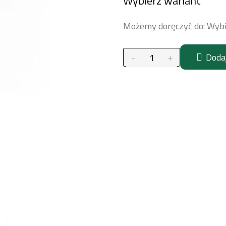
Wybierz wariant
jednostkowa:
Możemy doręczyć do:
Wybi
Doda