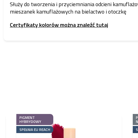
Służy do tworzenia i przyciemniania odcieni kamuflażo
mieszanek kamuflażowych na bielactwo i otoczkę
Certyfikaty kolorów można znaleźć tutaj
PIGMENT
HYBRYDOWY
N
SPEŁNIA EU REACH
S