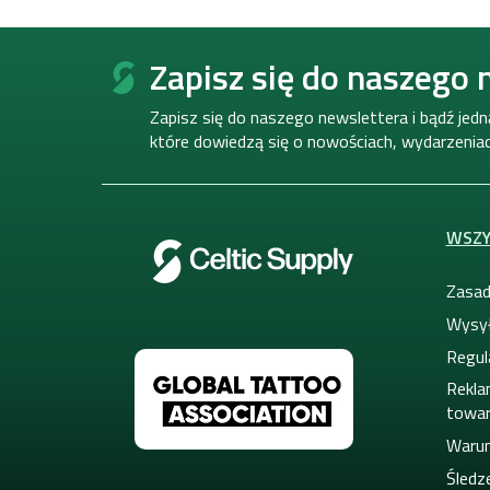
S
t
Zapisz się do naszego 
o
p
Zapisz się do naszego newslettera i bądź jed
k
które dowiedzą się o nowościach, wydarzeniach
a
WSZY
Zasad
Wysył
Regul
Rekla
towa
Warun
Śledze