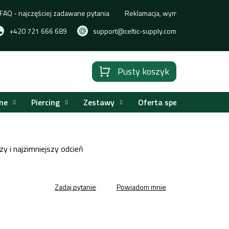
FAQ - najczęściej zadawane pytania
Reklamacja, wymiana lub zwrot t
+420 721 666 689
support@celtic-supply.com
Pusty koszyk
Koszyk
ne
Piercing
Zestawy
Oferta specjalna
y i najzimniejszy odcień
Zadaj pytanie
Powiadom mnie