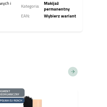
wych i
Makijaż
Kategoria
:
permanentny
EAN
:
Wybierz wariant
PIGMENT
BESTSELLER
IEORGANICZNY
PIGMENT
PEŁNIA EU REACH
HYBRYDOWY
SPEŁNIA EU R