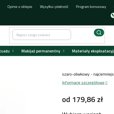
Opinie o sklepie
Wysyłka i płatność
Program bonusowy
tuażu
Makijaż permanentny
Materiały eksploatacyj
szaro-oliwkowy - najciemniejsz
Informacje szczegółowe
od
179,86 zł
Cena