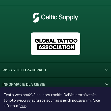
WSZYSTKO O ZAKUPACH
INFORMACJE DLA CIEBIE
Tento web používá soubory cookie. Dalším procházením
KONTAKT
tohoto webu vyjadřujete souhlas s jejich používáním.. Více
informací
zde
.