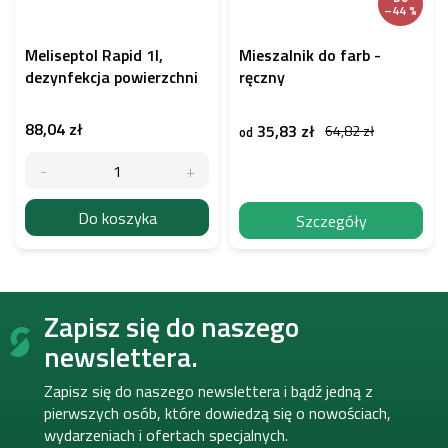
–44 %
Meliseptol Rapid 1l,
Mieszalnik do farb -
dezynfekcja powierzchni
ręczny
88,04 zł
35,83 zł
64,82 zł
od
Do koszyka
Szczegóły
S
Zapisz się do naszego
t
o
newslettera.
p
k
Zapisz się do naszego newslettera i bądź jedną z
a
pierwszych osób, które dowiedzą się o nowościach,
wydarzeniach i ofertach specjalnych.