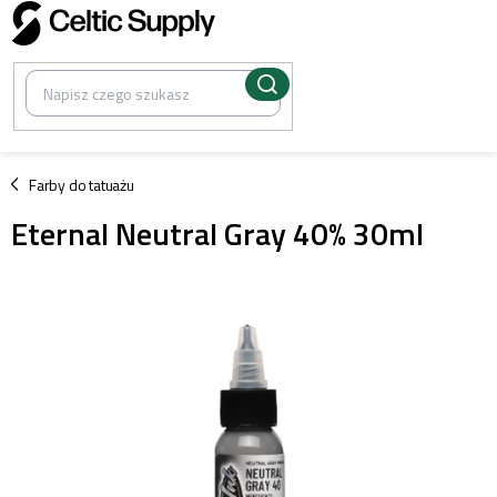
Przejść
do
treści
/
Farby do tatuażu
Eternal Neutral Gray 40% 30ml