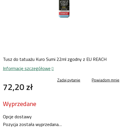
Tusz do tatuażu Kuro Sumi 22ml zgodny z EU REACH
Informacje szczegółowe
Zadaj pytanie
Powiadom mnie
72,20 zł
Cena
Wyprzedane
jednostkowa:
Opcje dostawy
Pozycja została wyprzedana…