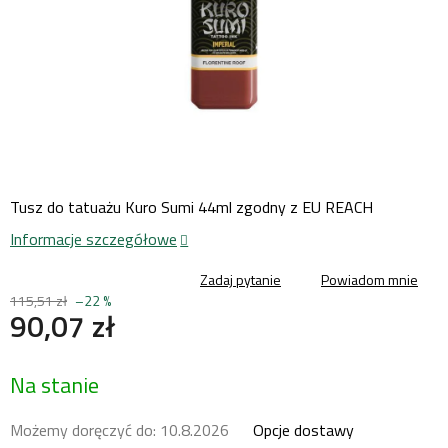
Tusz do tatuażu Kuro Sumi 44ml zgodny z EU REACH
Informacje szczegółowe
Zadaj pytanie
Powiadom mnie
115,51 zł
–22 %
90,07 zł
Cena
Na stanie
jednostkowa:
Możemy doręczyć do:
10.8.2026
Opcje dostawy