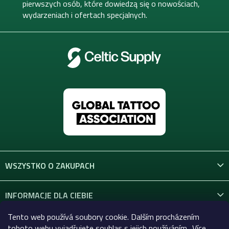
a
pierwszych osób, które dowiedzą się o nowościach,
wydarzeniach i ofertach specjalnych.
WSZYSTKO O ZAKUPACH
INFORMACJE DLA CIEBIE
Tento web používá soubory cookie. Dalším procházením
KONTAKT
tohoto webu vyjadřujete souhlas s jejich používáním.. Více