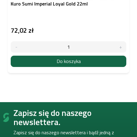
Kuro Sumi Imperial Loyal Gold 22ml
72,02 zł
Do koszyka
S
Zapisz się do naszego
t
o
newslettera.
p
k
Zapisz się do naszego newslettera i bądź jedną z