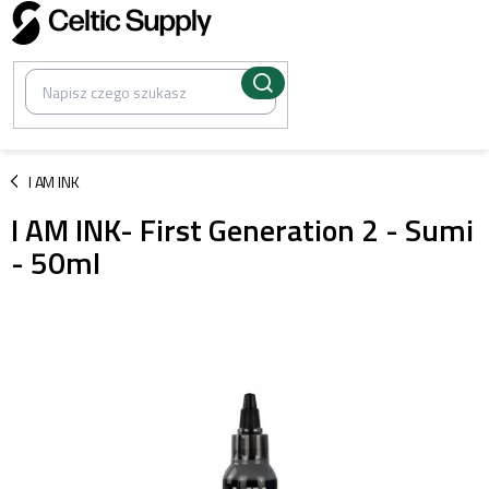
Przejść
do
treści
/
I AM INK
I AM INK- First Generation 2 - Sumi
- 50ml