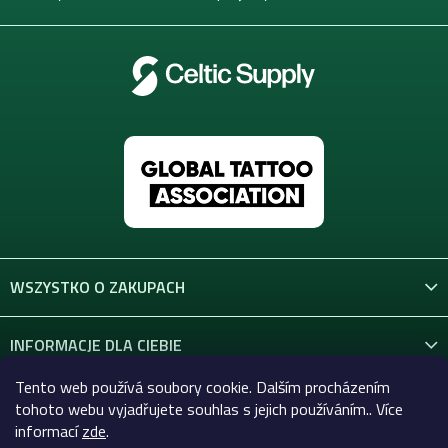
WSZYSTKO O ZAKUPACH
INFORMACJE DLA CIEBIE
Tento web používá soubory cookie. Dalším procházením
KONTAKT
tohoto webu vyjadřujete souhlas s jejich používáním.. Více
informací
zde
.