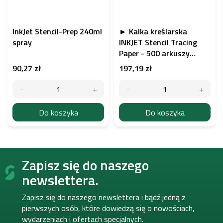
InkJet Stencil-Prep 240ml
► Kalka kreślarska
spray
INKJET Stencil Tracing
Paper - 500 arkuszy
papieru do drukarek
90,27 zł
197,19 zł
atramentowych
Do koszyka
Do koszyka
S
Zapisz się do naszego
t
o
newslettera.
p
k
Zapisz się do naszego newslettera i bądź jedną z
a
pierwszych osób, które dowiedzą się o nowościach,
wydarzeniach i ofertach specjalnych.