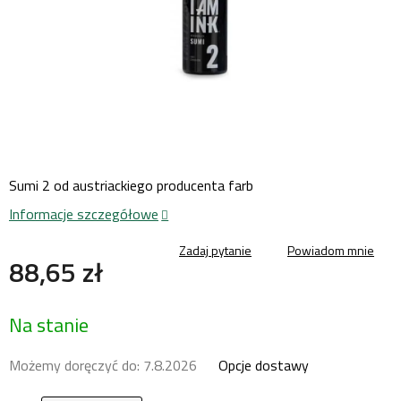
Sumi 2 od austriackiego producenta farb
Informacje szczegółowe
Zadaj pytanie
Powiadom mnie
88,65 zł
Cena
Na stanie
jednostkowa:
Możemy doręczyć do:
7.8.2026
Opcje dostawy