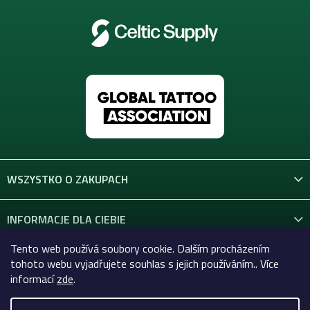
WSZYSTKO O ZAKUPACH
INFORMACJE DLA CIEBIE
Tento web používá soubory cookie. Dalším procházením
KONTAKT
tohoto webu vyjadřujete souhlas s jejich používáním.. Více
informací
zde
.