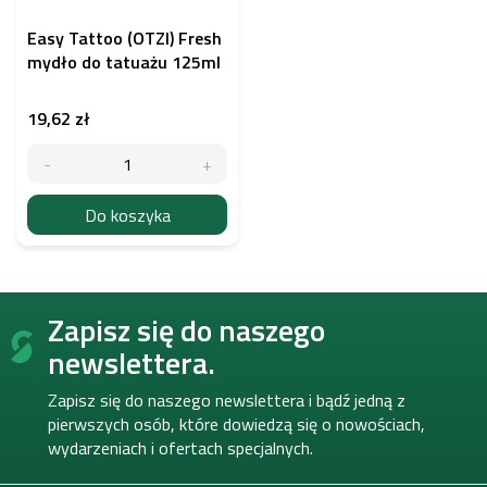
Easy Tattoo (OTZI) Fresh
mydło do tatuażu 125ml
19,62 zł
Do koszyka
S
Zapisz się do naszego
t
o
newslettera.
p
k
Zapisz się do naszego newslettera i bądź jedną z
a
pierwszych osób, które dowiedzą się o nowościach,
wydarzeniach i ofertach specjalnych.