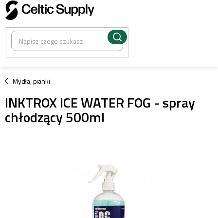
Przejść
do
treści
/
Mydła, pianki
INKTROX ICE WATER FOG - spray
chłodzący 500ml