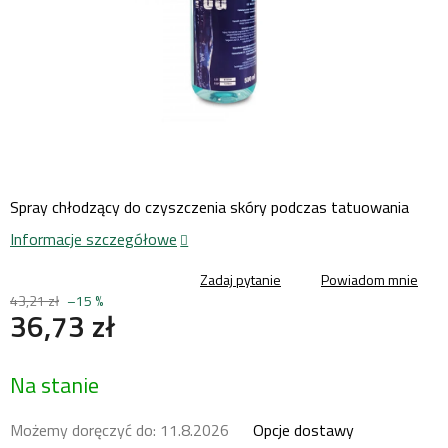
Spray chłodzący do czyszczenia skóry podczas tatuowania
Informacje szczegółowe
Zadaj pytanie
Powiadom mnie
43,21 zł
–15 %
36,73 zł
Cena
Na stanie
jednostkowa:
Możemy doręczyć do:
11.8.2026
Opcje dostawy