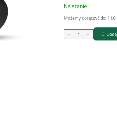
Na stanie
jednostkowa:
Możemy doręczyć do:
11.8
Doda