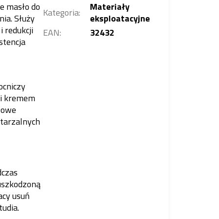
ne masło do
Materiały
Kategoria
:
ia. Służy
eksploatacyjne
 redukcji
EAN
:
32432
stencja
ocniczy
ni kremem
łowe
wtarzalnych
dczas
euszkodzoną
acy usuń
tudia.