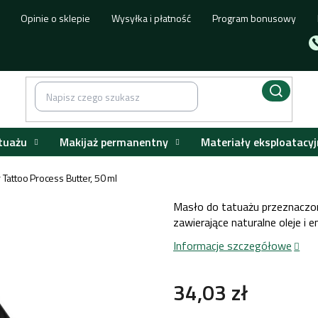
Opinie o sklepie
Wysyłka i płatność
Program bonusowy
tuażu
Makijaż permanentny
Materiały eksploatacyj
Tattoo Process Butter, 50 ml
Masło do tatuażu przeznaczon
zawierające naturalne oleje i e
Informacje szczegółowe
34,03 zł
Cena