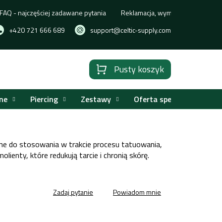
FAQ - najczęściej zadawane pytania
Reklamacja, wymiana lub zwrot t
+420 721 666 689
support@celtic-supply.com
Pusty koszyk
Koszyk
ne
Piercing
Zestawy
Oferta specjalna
e do stosowania w trakcie procesu tatuowania,
molienty, które redukują tarcie i chronią skórę.
Zadaj pytanie
Powiadom mnie