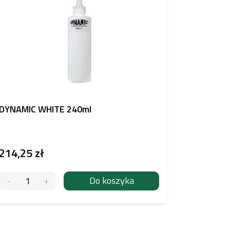
DYNAMIC WHITE 240ml
THE INKE
1000ml
214,25 zł
88,04 z
Do koszyka