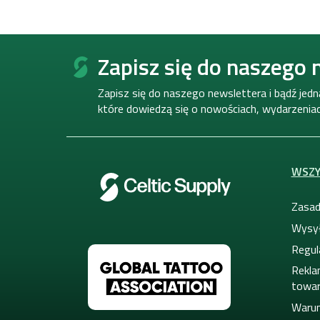
S
t
Zapisz się do naszego 
o
p
Zapisz się do naszego newslettera i bądź jed
k
które dowiedzą się o nowościach, wydarzeniach
a
WSZY
Zasad
Wysył
Regul
Rekla
towa
Warun