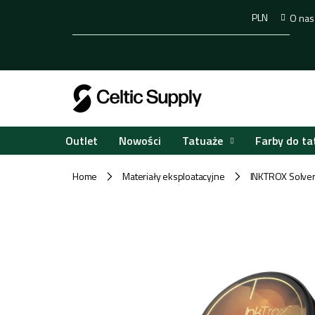
Przejść
PLN
O nas
do
treści
Tatuaże
Farby do ta
Outlet
Nowości
Home
Materiały eksploatacyjne
INKTROX Solver 
/
/