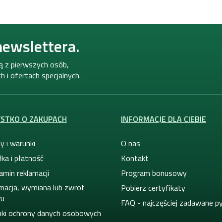
newslettera.
ną z pierwszych osób,
 i ofertach specjalnych.
STKO O ZAKUPACH
INFORMACJE DLA CIEBIE
y i warunki
O nas
ka i płatność
Kontakt
amin reklamacji
Program bonusowy
macja, wymiana lub zwrot
Pobierz certyfikaty
ru
FAQ - najczęściej zadawane p
ki ochrony danych osobowych