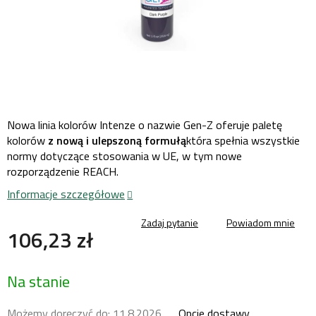
Nowa linia kolorów Intenze o nazwie Gen-Z oferuje paletę
kolorów
z nową i ulepszoną formułą
która
spełnia wszystkie
normy dotyczące stosowania w UE, w tym nowe
rozporządzenie REACH
.
Informacje szczegółowe
Zadaj pytanie
Powiadom mnie
106,23 zł
Cena
Na stanie
jednostkowa:
Możemy doręczyć do:
11.8.2026
Opcje dostawy