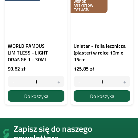
WŚRÓD
ARTYSTÓW
TATUAŻU
WORLD FAMOUS
Unistar - folia lecznicza
LIMITLESS - LIGHT
(plaster) w rolce 10m x
ORANGE 1 - 30ML
15cm
93,62 zł
125,85 zł
Do koszyka
Do koszyka
S
Zapisz się do naszego
t
o
newslettera.