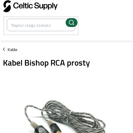
Przejść
do
treści
/
Kable
Kabel Bishop RCA prosty