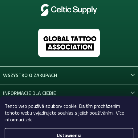
WSZYSTKO O ZAKUPACH
INFORMACJE DLA CIEBIE
Tento web používá soubory cookie. Dalším procházením
KONTAKT
tohoto webu vyjadřujete souhlas s jejich používáním.. Více
informací
zde
.
Ustawienia