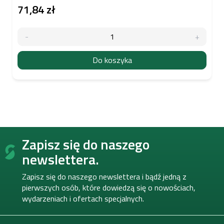
71,84 zł
Do koszyka
S
Zapisz się do naszego
t
o
newslettera.
p
k
Zapisz się do naszego newslettera i bądź jedną z
a
pierwszych osób, które dowiedzą się o nowościach,
wydarzeniach i ofertach specjalnych.