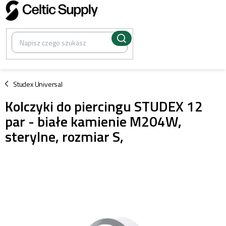
Przejść
do
treści
/
Studex Universal
Kolczyki do piercingu STUDEX 12
par - białe kamienie M204W,
sterylne, rozmiar S,