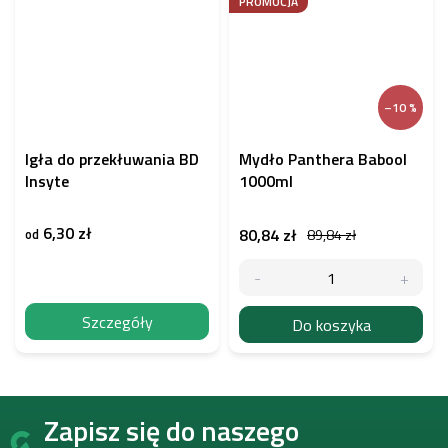
PROMOCJA
–10 %
Igła do przekłuwania BD
Mydło Panthera Babool
Insyte
1000ml
6,30 zł
80,84 zł
od
89,84 zł
Szczegóły
Do koszyka
S
Zapisz się do naszego
t