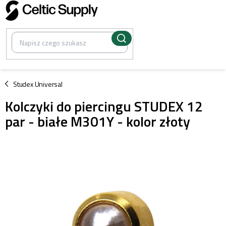
Przejść
do
treści
/
Studex Universal
Kolczyki do piercingu STUDEX 12
par - białe M301Y - kolor złoty