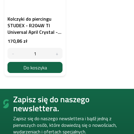
Kolczyki do piercingu
STUDEX - R204W TI
Universal April Crystal -
tytan
170,86 zł
Do koszyka
S
Zapisz się do naszego
t
o
newslettera.
p
k
Zapisz się do naszego newslettera i bądź jedną z
a
pierwszych osób, które dowiedzą się o nowościach,
wydarzeniach i ofertach specjalnych.