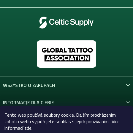
WSZYSTKO O ZAKUPACH
INFORMACJE DLA CIEBIE
Tento web používá soubory cookie. Dalším procházením
KONTAKT
tohoto webu vyjadřujete souhlas s jejich používáním.. Více
informací
zde
.