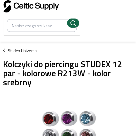
Przejść
do
treści
/
Studex Universal
Kolczyki do piercingu STUDEX 12
par - kolorowe R213W - kolor
srebrny