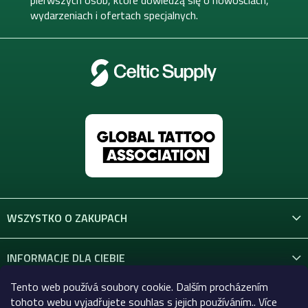
pierwszych osób, które dowiedzą się o nowościach,
wydarzeniach i ofertach specjalnych.
WSZYSTKO O ZAKUPACH
INFORMACJE DLA CIEBIE
Tento web používá soubory cookie. Dalším procházením
KONTAKT
tohoto webu vyjadřujete souhlas s jejich používáním.. Více