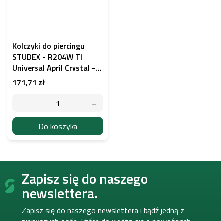
Kolczyki do piercingu
STUDEX - R204W TI
Universal April Crystal -
tytan
171,71 zł
Do koszyka
S
Zapisz się do naszego
t
o
newslettera.
p
k
Zapisz się do naszego newslettera i bądź jedną z
a