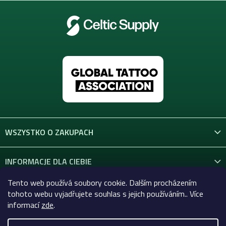
WSZYSTKO O ZAKUPACH
INFORMACJE DLA CIEBIE
Tento web používá soubory cookie. Dalším procházením
KONTAKT
tohoto webu vyjadřujete souhlas s jejich používáním.. Více
informací
zde
.