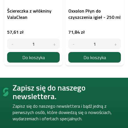
Ściereczka z włókniny
Oxxolon Płyn do
ValaClean
czyszczenia igieł - 250 ml
57,61 zł
71,84 zł
Do koszyka
Do koszyka
S
Zapisz się do naszego
t
o
newslettera.
p
k
Zapisz się do naszego newslettera i bądź jedną z
a
pierwszych osób, które dowiedzą się o nowościach,
wydarzeniach i ofertach specjalnych.