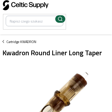
Przejść
do
treści
/
Cartridge KWADRON
Kwadron Round Liner Long Taper