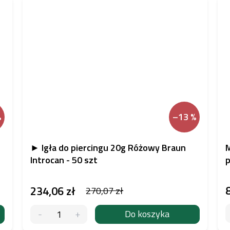
%
–13 %
► Igła do piercingu 20g Różowy Braun
M
Introcan - 50 szt
p
234,06 zł
270,07 zł
Do koszyka