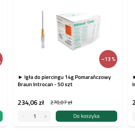
–13 %
%
► Igła do piercingu 14g Pomarańczowy
►
Braun Introcan - 50 szt
I
234,06 zł
270,07 zł
Do koszyka