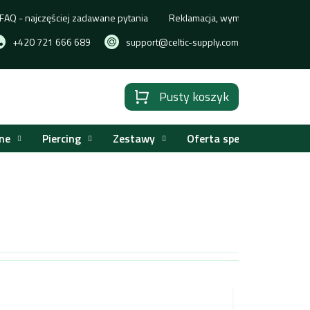
FAQ - najczęściej zadawane pytania
Reklamacja, wymiana lub zwrot t
+420 721 666 689
support@celtic-supply.com
Pusty koszyk
Koszyk
ne
Piercing
Zestawy
Oferta specjalna