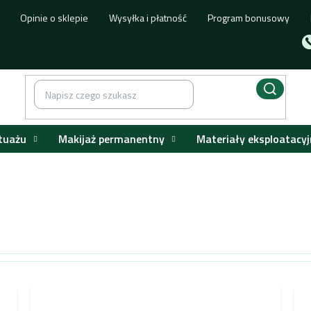
Opinie o sklepie
Wysyłka i płatność
Program bonusowy
tuażu
Makijaż permanentny
Materiały eksploatacyj