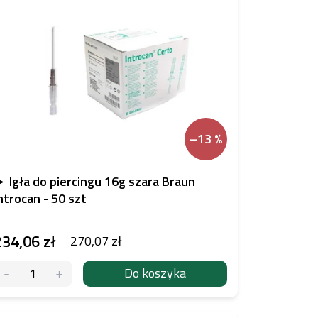
–13 %
 Igła do piercingu 16g szara Braun
ntrocan - 50 szt
234,06 zł
270,07 zł
Do koszyka