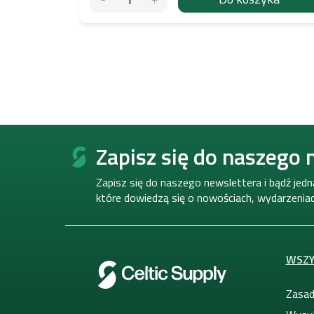
S
t
Zapisz się do naszego 
o
p
Zapisz się do naszego newslettera i bądź jed
k
które dowiedzą się o nowościach, wydarzeniach
a
WSZY
Zasad