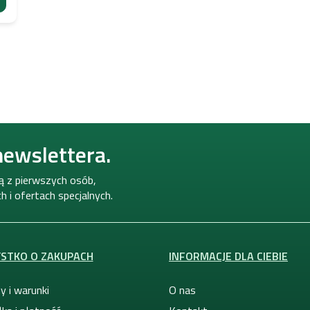
K
o
n
t
r
o
newslettera.
l
k
i
ną z pierwszych osób,
l
 i ofertach specjalnych.
i
s
t
y
STKO O ZAKUPACH
INFORMACJE DLA CIEBIE
y i warunki
O nas