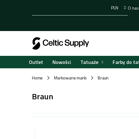
Przejść
PLN
O nas
do
treści
Tatuaże
Farby do ta
Outlet
Nowości
Home
Markowane marki
Braun
/
/
Braun
L
i