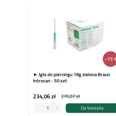
–13 
► Igła do piercingu 18g zielona Braun
Introcan - 50 szt
234,06 zł
270,07 zł
Do koszyka