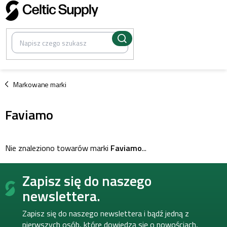
Przejść
do
treści
/
Markowane marki
Faviamo
Nie znaleziono towarów marki
Faviamo
...
S
Zapisz się do naszego
t
o
newslettera.
p
k
Zapisz się do naszego newslettera i bądź jedną z
a
pierwszych osób, które dowiedzą się o nowościach,