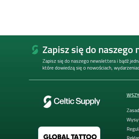
S
t
Zapisz się do naszego 
o
p
Zapisz się do naszego newslettera i bądź jed
k
które dowiedzą się o nowościach, wydarzeniach
a
WSZY
Zasad
Wysył
Regul
Rekla