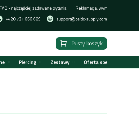
FAQ - najczęściej zadawane pytania
Reklamacja, wymiana lub zwrot t
+420 721 666 689
support@celtic-supply.com
Pusty koszyk
Koszyk
ne
Piercing
Zestawy
Oferta specjalna