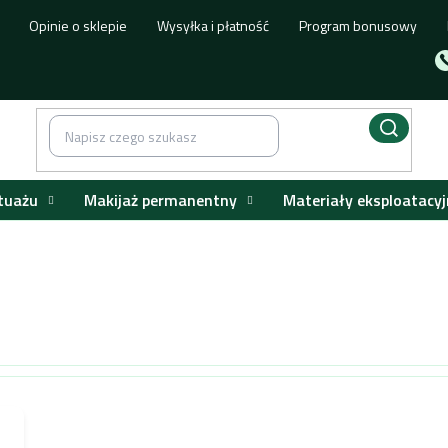
Opinie o sklepie
Wysyłka i płatność
Program bonusowy
tuażu
Makijaż permanentny
Materiały eksploatacyj