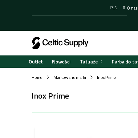
Przejść
PLN
O nas
do
treści
Tatuaże
Farby do ta
Outlet
Nowości
Home
Markowane marki
Inox Prime
/
/
Inox Prime
L
i