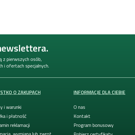
K
o
n
t
r
o
newslettera.
l
k
i
ną z pierwszych osób,
l
 i ofertach specjalnych.
i
s
t
y
STKO O ZAKUPACH
INFORMACJE DLA CIEBIE
y i warunki
O nas
ka i płatność
Kontakt
amin reklamacji
Program bonusowy
macja, wymiana lub zwrot
Pobierz certyfikaty