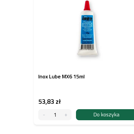
s
t
a
p
r
o
d
u
k
t
ó
w
Inox Lube MX6 15ml
53,83 zł
Do koszyka