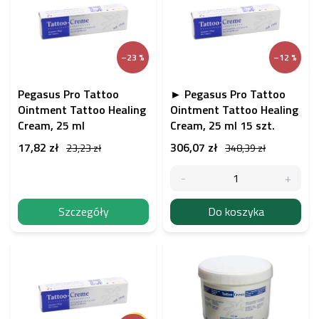
s
t
a
p
–23 %
–12 %
r
o
d
Pegasus Pro Tattoo
► Pegasus Pro Tattoo
u
Ointment Tattoo Healing
Ointment Tattoo Healing
k
Cream, 25 ml
Cream, 25 ml 15 szt.
t
17,82 zł
306,07 zł
23,23 zł
348,39 zł
ó
w
Szczegóły
Do koszyka