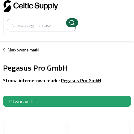
Przejść
do
treści
/
Markowane marki
Pegasus Pro GmbH
Strona internetowa marki:
Pegasus Pro GmbH
Otworzyć filtr
L
i