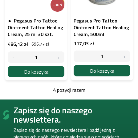
–30 %
► Pegasus Pro Tattoo
Pegasus Pro Tattoo
Ointment Tattoo Healing
Ointment Tattoo Healing
Cream, 25 ml 30 szt.
Cream, 500ml
117,03 zł
486,12 zł
696,77 zł
Do koszyka
Do koszyka
4
pozycji razem
K
o
S
n
Zapisz się do naszego
t
t
o
r
newslettera.
o
p
l
k
Zapisz się do naszego newslettera i bądź jedną z
k
a
pierwszych osób, które dowiedzą się o nowościach,