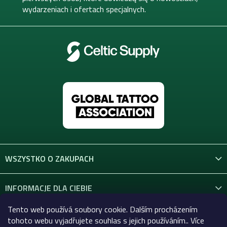
i
wydarzeniach i ofertach specjalnych.
l
i
s
t
y
WSZYSTKO O ZAKUPACH
INFORMACJE DLA CIEBIE
Tento web používá soubory cookie. Dalším procházením
KONTAKT
tohoto webu vyjadřujete souhlas s jejich používáním.. Více