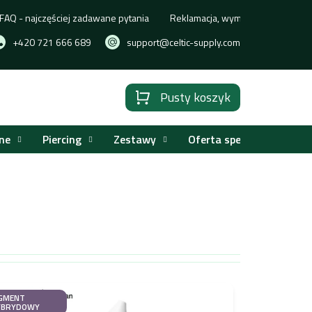
FAQ - najczęściej zadawane pytania
Reklamacja, wymiana lub zwrot t
+420 721 666 689
support@celtic-supply.com
Pusty koszyk
Koszyk
ne
Piercing
Zestawy
Oferta specjalna
GMENT
YBRYDOWY