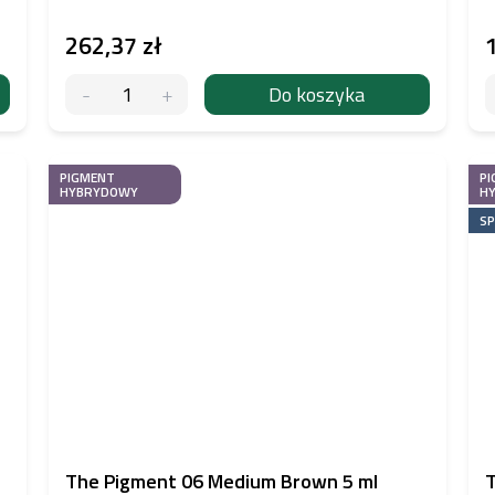
262,37 zł
Do koszyka
PIGMENT
PI
HYBRYDOWY
H
SP
The Pigment 06 Medium Brown 5 ml
T