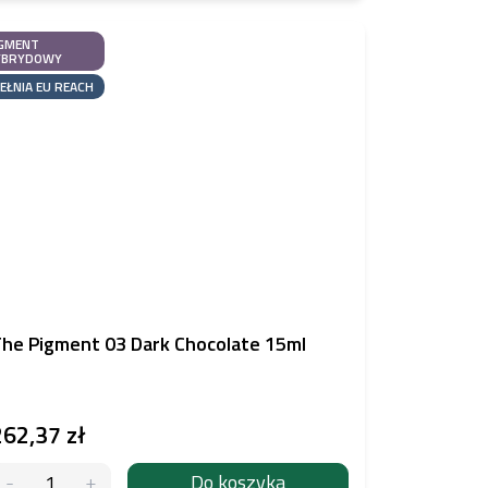
GMENT
YBRYDOWY
EŁNIA EU REACH
he Pigment 03 Dark Chocolate 15ml
262,37 zł
Do koszyka