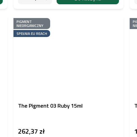
PIGMENT
PI
NIEORGANICZNY
NI
SPEŁNIA EU REACH
The Pigment 03 Ruby 15ml
T
262,37 zł