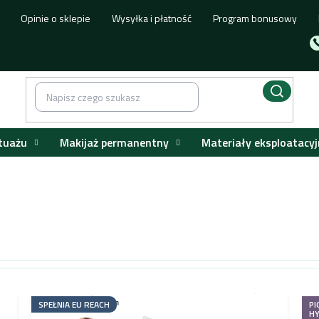
Opinie o sklepie
Wysyłka i płatność
Program bonusowy
tuażu
Makijaż permanentny
Materiały eksploatacyj
SPEŁNIA EU REACH
PI
H