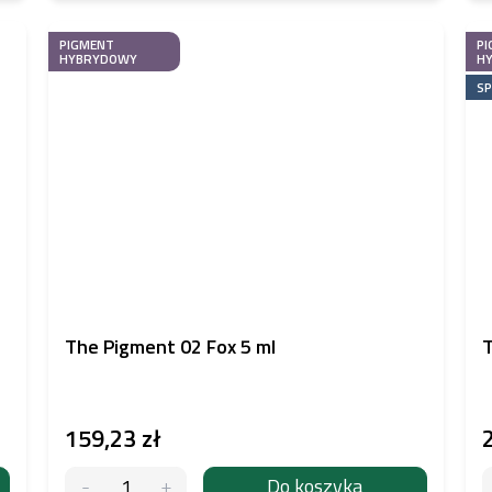
PIGMENT
PI
HYBRYDOWY
H
SP
The Pigment 02 Fox 5 ml
T
159,23 zł
Do koszyka