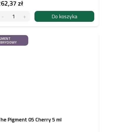
262,37 zł
Do koszyka
GMENT
YBRYDOWY
he Pigment 05 Cherry 5 ml