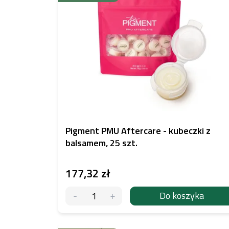
s
t
a
p
r
o
d
u
k
t
ó
w
Pigment PMU Aftercare - kubeczki z
balsamem, 25 szt.
177,32 zł
Do koszyka