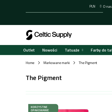
Przejść
PLN
O nas
do
treści
Tatuaże
Farby do ta
Outlet
Nowości
Home
Markowane marki
The Pigment
/
/
The Pigment
L
i
KORZYSTNE
OPAKOWANIE