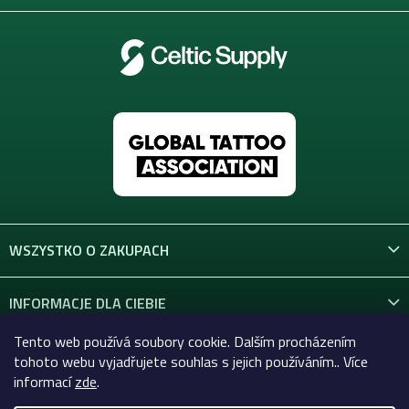
WSZYSTKO O ZAKUPACH
INFORMACJE DLA CIEBIE
Tento web používá soubory cookie. Dalším procházením
KONTAKT
tohoto webu vyjadřujete souhlas s jejich používáním.. Více
informací
zde
.