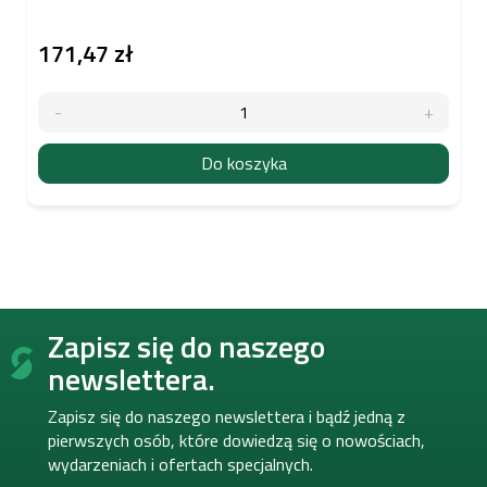
171,47 zł
Do koszyka
S
Zapisz się do naszego
t
o
newslettera.
p
k
Zapisz się do naszego newslettera i bądź jedną z
a
pierwszych osób, które dowiedzą się o nowościach,
wydarzeniach i ofertach specjalnych.