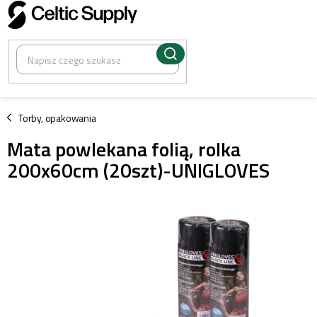
Przejść
do
treści
/
Torby, opakowania
Mata powlekana folią, rolka
200x60cm (20szt)-UNIGLOVES