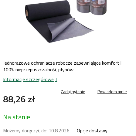
Jednorazowe ochraniacze robocze zapewniające komfort i
100% nieprzepuszczalność płynów.
Informacje szczegółowe
Zadaj pytanie
Powiadom mnie
88,26 zł
Cena
Na stanie
jednostkowa:
Możemy doręczyć do:
10.8.2026
Opcje dostawy