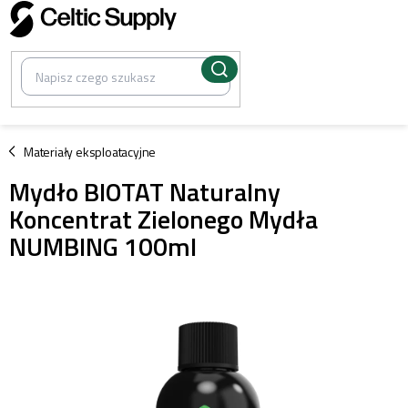
Przejść
do
treści
/
Materiały eksploatacyjne
Mydło BIOTAT Naturalny
Koncentrat Zielonego Mydła
NUMBING 100ml