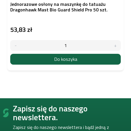
Jednorazowe osłony na maszynkę do tatuażu
Dragonhawk Mast Bio Guard Shield Pro 50 szt.
53,83 zł
Do koszyka
S
Zapisz się do naszego
t
o
newslettera.
p
k
Zapisz się do naszego newslettera i bądź jedną z