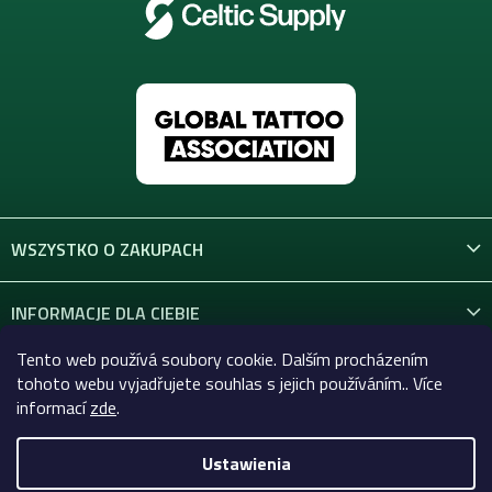
WSZYSTKO O ZAKUPACH
INFORMACJE DLA CIEBIE
Tento web používá soubory cookie. Dalším procházením
KONTAKT
tohoto webu vyjadřujete souhlas s jejich používáním.. Více
informací
zde
.
Ustawienia
Copyright 2026
Celtic-Supply.pl | Wszystko do tatuaży i