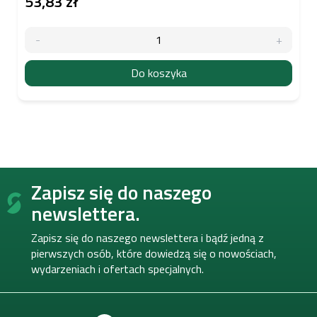
53,83 zł
Do koszyka
S
Zapisz się do naszego
t
o
newslettera.
p
k
Zapisz się do naszego newslettera i bądź jedną z
a
pierwszych osób, które dowiedzą się o nowościach,
wydarzeniach i ofertach specjalnych.