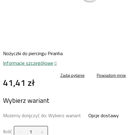
Nożyczki do piercingu Piranha
Informacje szczegółowe
Zadaj pytanie
Powiadom mnie
41,41 zł
Cena
Wybierz wariant
jednostkowa:
Możemy doręczyć do:
Wybierz wariant
Opcje dostawy
Ilość