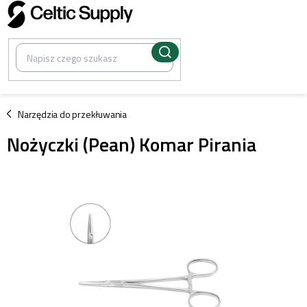
Przejść
do
treści
/
Narzędzia do przekłuwania
Nożyczki (Pean) Komar Pirania