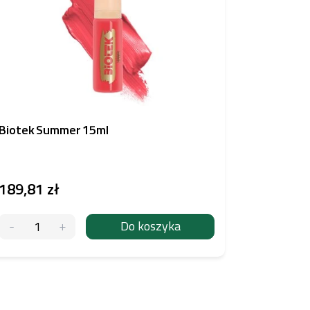
Biotek Summer 15ml
Nuva Col
189,81 zł
126,48 
Do koszyka