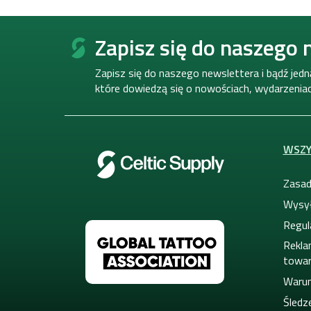
S
t
Zapisz się do naszego 
o
p
Zapisz się do naszego newslettera i bądź jed
k
które dowiedzą się o nowościach, wydarzeniach
a
WSZY
Zasad
Wysył
Regul
Rekla
towa
Warun
Śledze