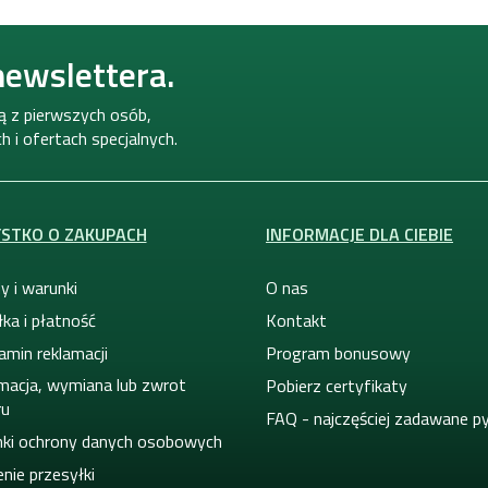
newslettera.
ną z pierwszych osób,
 i ofertach specjalnych.
STKO O ZAKUPACH
INFORMACJE DLA CIEBIE
y i warunki
O nas
ka i płatność
Kontakt
amin reklamacji
Program bonusowy
macja, wymiana lub zwrot
Pobierz certyfikaty
ru
FAQ - najczęściej zadawane p
ki ochrony danych osobowych
nie przesyłki