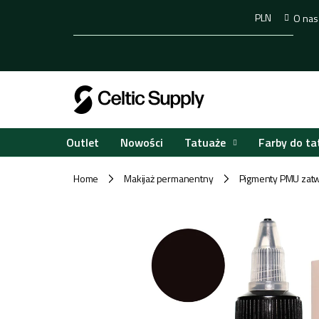
Przejść
PLN
O nas
do
treści
Tatuaże
Farby do ta
Outlet
Nowości
Home
Makijaż permanentny
Pigmenty PMU zatw
/
/