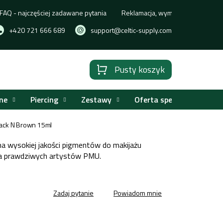
FAQ - najczęściej zadawane pytania
Reklamacja, wymiana lub zwrot t
+420 721 666 689
support@celtic-supply.com
Pusty koszyk
Koszyk
ne
Piercing
Zestawy
Oferta specjalna
lack N Brown 15ml
wysokiej jakości pigmentów do makijażu
a prawdziwych artystów PMU.
Zadaj pytanie
Powiadom mnie