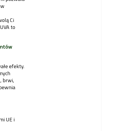
 w
olą Ci
NUVA to
entów
łe efekty.
anych
, brwi,
apewnia
mi UE i