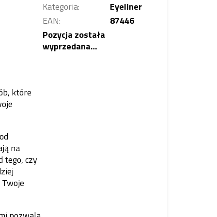
Kategoria
:
Eyeliner
EAN
:
87446
Pozycja została
wyprzedana…
b, które
woje
(od
ają na
 tego, czy
ziej
ą Twoje
mi pozwala