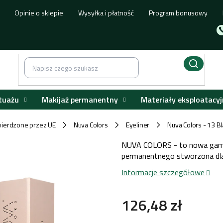
Opinie o sklepie
Wysyłka i płatność
Program bonusowy
tuażu
Makijaż permanentny
Materiały eksploatacyj
ierdzone przez UE
Nuva Colors
Eyeliner
Nuva Colors - 13 B
/
/
/
NUVA COLORS - to nowa gama 
permanentnego stworzona dl
Informacje szczegółowe
126,48 zł
Cena