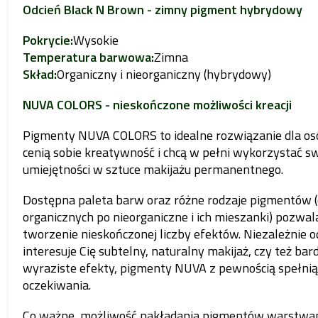
Odcień Black N Brown - zimny pigment hybrydowy
Pokrycie:
Wysokie
Temperatura barwowa:
Zimna
Skład:
Organiczny i nieorganiczny (hybrydowy)
NUVA COLORS - nieskończone możliwości kreacji
Pigmenty NUVA COLORS to idealne rozwiązanie dla osó
cenią sobie kreatywność i chcą w pełni wykorzystać s
umiejętności w sztuce makijażu permanentnego.
Dostępna paleta barw oraz różne rodzaje pigmentów 
organicznych po nieorganiczne i ich mieszanki) pozwal
tworzenie nieskończonej liczby efektów. Niezależnie od
interesuje Cię subtelny, naturalny makijaż, czy też bard
wyraziste efekty, pigmenty NUVA z pewnością spełni
oczekiwania.
Co ważne, możliwość nakładania pigmentów warstwa